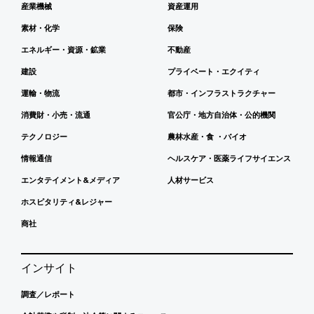
産業機械
資産運用
素材・化学
保険
エネルギー・資源・鉱業
不動産
建設
プライベート・エクイティ
運輸・物流
都市・インフラストラクチャー
消費財・小売・流通
官公庁・地方自治体・公的機関
テクノロジー
農林水産・食 ・バイオ
情報通信
ヘルスケア・医薬ライフサイエンス
エンタテイメント&メディア
人材サービス
ホスピタリティ&レジャー
商社
インサイト
調査／レポート