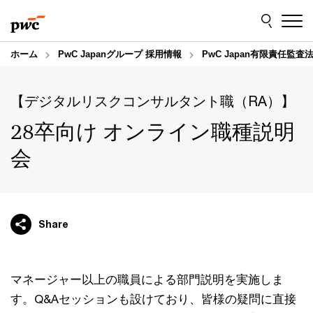
Skip
Skip
to
to
content
footer
ホーム
PwC Japanグループ 採用情報
PwC Japan有限責任監査
【デジタルリスクコンサルタント職（RA）】
28卒向け オンライン職種説明
会
Share
マネージャー以上の職員による部門説明を実施しま
す。Q&Aセッションも設けており、皆様の疑問に直接