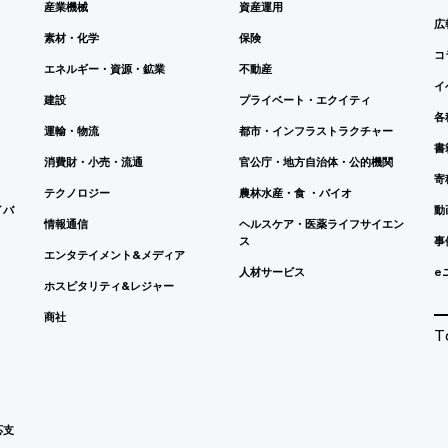
産業機械
資産運用
広
素材・化学
保険
コ
エネルギー・資源・鉱業
不動産
イ
建設
プライベート・エクイティ
各
運輸・物流
都市・インフラストラクチャー
書
消費財・小売・流通
官公庁・地方自治体・公的機関
寄
テクノロジー
農林水産・食 ・バイオ
イバ
動
情報通信
ヘルスケア・医薬ライフサイエン
ス
事
エンタテイメント&メディア
人材サービス
e
ホスピタリティ&レジャー
商社
T
応支