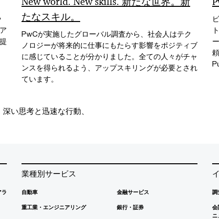
New world. New skills. 新たな世界。新
たなスキル。
や
ア
PwCが実施したグローバル調査から、社会人はテク
提
ノロジーが将来的に仕事にもたらす影響をポジティブ
に感じていることが分かりました。全ての人々がチャ
P
ンスを得られるよう、アップスキリングが必要とされ
ています。
、深い思考と迅速な行動、
業種別サービス
アラ
自動車
金融サービス
調
重工業・エンジニアリング
銀行・証券
会
ニ