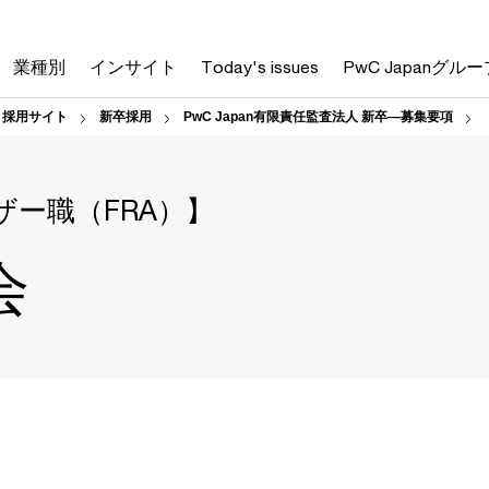
業種別
インサイト
Today's issues
PwC Japanグルー
人 採用サイト
新卒採用
PwC Japan有限責任監査法人 新卒―募集要項
ー職（FRA）】
会