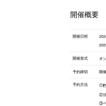
開催概要
開催日程
202
202
開催形式
オ
予約締切
開催
予約方法
①
P
②法
③ペ