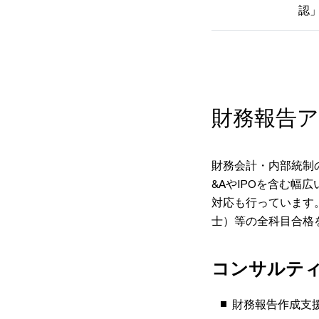
認
財務報告
財務会計・内部統制の
&AやIPOを含む幅
対応も行っています
士）等の全科目合格
コンサルテ
財務報告作成支