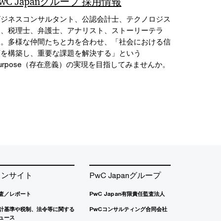
PwC Japanグループ 採用情報
ビジネスコンサルタント、公認会計士、テクノロジス
ト、税理士、弁護士、アナリスト、ストーリーテラ
ー。多様な仲間たちと力を合わせ、「社会における信
頼を構築し、重要な課題を解決する」という
urpose（存在意義）の実現を目指してみませんか。
インサイト
PwC Japanグループ
査／レポート
PwC Japan有限責任監査法人
計基準や税制、法令等に関する
PwCコンサルティング合同会社
ュース