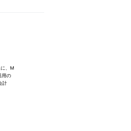
象に、M
活用の
会計