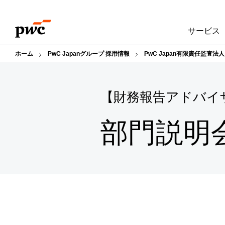
Skip
Skip
to
to
サービス
content
footer
ホーム
PwC Japanグループ 採用情報
PwC Japan有限責任監査法
【財務報告アドバイザ
部門説明