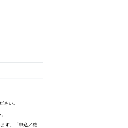
ださい。
い。
れています。「申込／確