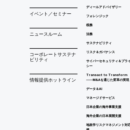
ディールアドバイザリー
イベント／セミナー
フォレンジック
税務
ニュースルーム
法務
サステナビリティ
リスク＆ガバナンス
コーポレートサステナ
ビリティ
サイバーセキュリティ＆プラ
シー
Transact to Transform
情報提供ホットライン
――M&Aを通じた変革の実現
データ＆AI
マネージドサービス
日本企業の海外事業支援
海外企業の日本展開支援
地政学リスクマネジメント対
援