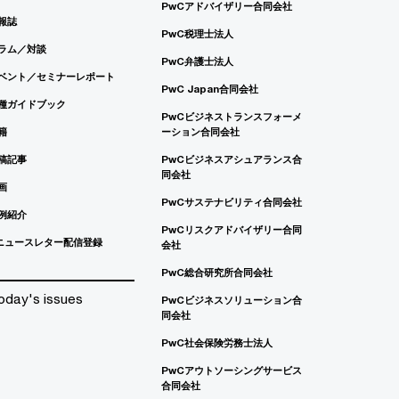
PwCアドバイザリー合同会社
報誌
PwC税理士法人
ラム／対談
PwC弁護士法人
ベント／セミナーレポート
PwC Japan合同会社
種ガイドブック
PwCビジネストランスフォーメ
籍
ーション合同会社
稿記事
PwCビジネスアシュアランス合
同会社
画
PwCサステナビリティ合同会社
例紹介
PwCリスクアドバイザリー合同
ニュースレター配信登録
会社
PwC総合研究所合同会社
oday's issues
PwCビジネスソリューション合
同会社
PwC社会保険労務士法人
PwCアウトソーシングサービス
合同会社