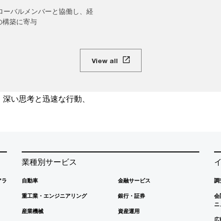
グローバルメンバーと協働し、経
の構築に寄与
View all
、深い思考と迅速な行動、
業種別サービス
アラ
自動車
金融サービス
調
重工業・エンジニアリング
銀行・証券
会
ニ
産業機械
資産運用
広