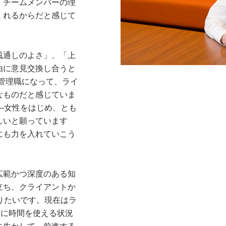
、チームメンバーの理
くれるからだと感じて
風通しのよさ」、「上
由に意見交換し合うと
は、管理職になって、ライ
なものだと感じていま
―女性をはじめ、とも
しいと願っています
にも力を入れていこう
広範かつ深度のある知
立ち、クライアントか
りたいです。現在はラ
りに時間を使える状況