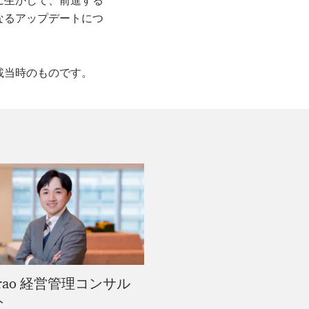
に生かして、前進する
なるアップデートにつ
載当時のものです。
urao 経営管理コンサル
ト