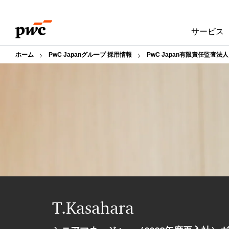
Skip
Skip
to
to
サービス
content
footer
ホーム
PwC Japanグループ 採用情報
PwC Japan有限責任監査法
T.Kasahara