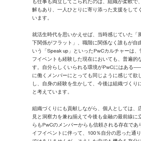
も仕事も両立してこられたのは、組織が柔軟で
解もあり、一人ひとりに寄り添った支援をして
います。
就活生時代を思いかえせば、当時感じていた「
下関係がフラット」、職階に関係なく誰もが自
いう「Speak up」といったPwCカルチャー
フイベントも経験した現在においても、普遍的
す。自分らしくいられる環境がPwCにはある―
に働くメンバーにとっても同じように感じて欲
し、自身の経験を生かして、今後は組織づくり
と考えています。
組織づくりにも貢献しながら、個人としては、
見と洞察力を兼ね揃えて今後も金融の最前線に
らもPwCのメンバーからも信頼される存在であ
イフイベントに伴って、100％自分の思った通