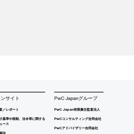
インサイト
PwC Japanグループ
査／レポート
PwC Japan有限責任監査法人
計基準や税制、法令等に関する
PwCコンサルティング合同会社
ュース
PwCアドバイザリー合同会社
報誌