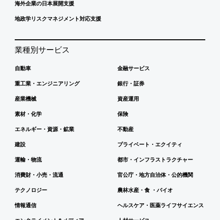
海外企業の日本展開支援
地政学リスクマネジメント対応支援
業種別サービス
自動車
金融サービス
重工業・エンジニアリング
銀行・証券
産業機械
資産運用
素材・化学
保険
エネルギー・資源・鉱業
不動産
建設
プライベート・エクイティ
運輸・物流
都市・インフラストラクチャー
消費財・小売・流通
官公庁・地方自治体・公的機関
テクノロジー
農林水産・食 ・バイオ
情報通信
ヘルスケア・医薬ライフサイエンス