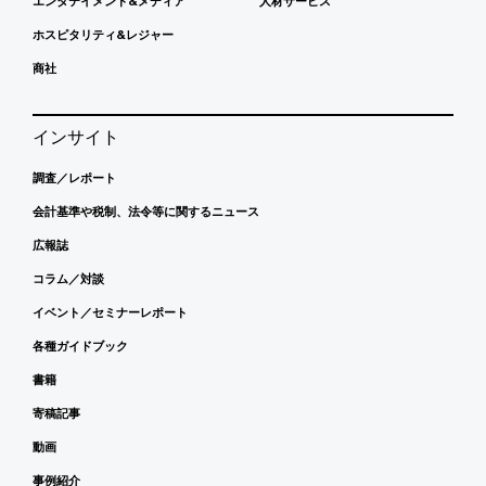
エンタテイメント&メディア
人材サービス
ホスピタリティ&レジャー
商社
インサイト
調査／レポート
会計基準や税制、法令等に関するニュース
広報誌
コラム／対談
イベント／セミナーレポート
各種ガイドブック
書籍
寄稿記事
動画
事例紹介