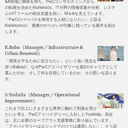
&A領域に興味を持ち、PwCコンサルティングから
の転籍を決めたKishimoto。IT分野の情報収集や分析、システ
ムやITツールの統合支援を担い、M＆Aを支えています。
「PwCのパーパスを体現する人材になりたい」と語る
Kishimotoが、業務のやりがいや印象に残っている案件を紹介
します。
K.Baba（Manager／Infrastructure &
Urban Renewal）
「環境を守るために役立ちたい」という強い意志を
持つBabaが、なぜPwCアドバイザリーを第2のキャリアとして
選んだのか、そして何を目指しているのか、その思いを語りま
す。
S.Yoshida（Manager／Operational
Improvement）
これまで以上にさまざまな業界に触れて刺激を受け
たいと考え、PwCアドバイザリーに入社したYoshida。現在
は、主に企業のカーブアウト支援業務に取り組んでいます。
「アドバイザリーはロジックでだけでは通用しない」。そう語