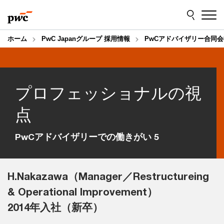
Skip
Skip
to
to
content
footer
ホーム
PwC Japanグループ 採用情報
PwCアドバイザリー合同会
プロフェッショナルの視
点
PwCアドバイザリーでの働きがい 5
H.Nakazawa（Manager／Restructureing
& Operational Improvement）
2014年入社（新卒）