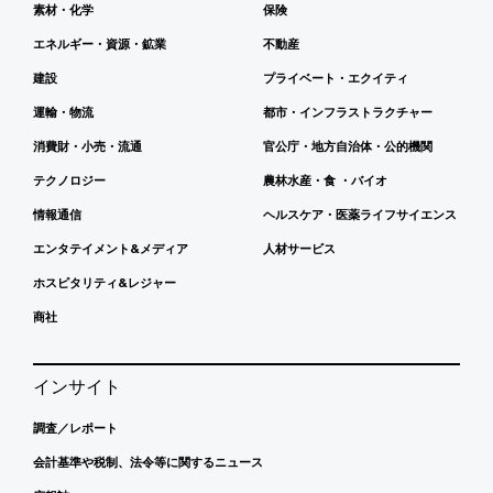
素材・化学
保険
エネルギー・資源・鉱業
不動産
建設
プライベート・エクイティ
運輸・物流
都市・インフラストラクチャー
消費財・小売・流通
官公庁・地方自治体・公的機関
テクノロジー
農林水産・食 ・バイオ
情報通信
ヘルスケア・医薬ライフサイエンス
エンタテイメント&メディア
人材サービス
ホスピタリティ&レジャー
商社
インサイト
調査／レポート
会計基準や税制、法令等に関するニュース