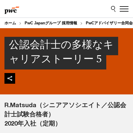
Skip
Skip
to
to
content
footer
ホーム
PwC Japanグループ 採用情報
PwCアドバイザリー合同会
公認会計士の多様なキ
ャリアストーリー 5
R.Matsuda（シニアアソシエイト／公認会
計士試験合格者）
2020年入社（定期）