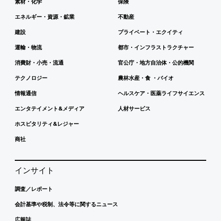
素材・化学
保険
エネルギー・資源・鉱業
不動産
建設
プライベート・エクイティ
運輸・物流
都市・インフラストラクチャー
消費財・小売・流通
官公庁・地方自治体・公的機関
テクノロジー
農林水産・食 ・バイオ
情報通信
ヘルスケア・医薬ライフサイエンス
エンタテイメント&メディア
人材サービス
ホスピタリティ&レジャー
商社
インサイト
調査／レポート
会計基準や税制、法令等に関するニュース
広報誌