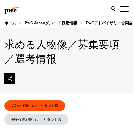
Skip
Skip
to
to
content
footer
ホーム
PwC Japanグループ 採用情報
PwCアドバイザリー合同会
求める人物像／募集要項
／選考情報
M&A・戦略コンサルタント職
安全保障戦略コンサルタント職