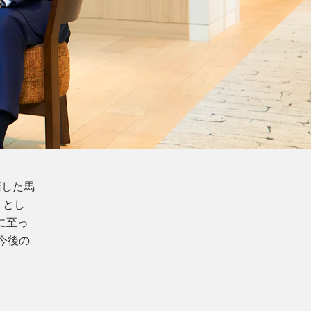
籍した馬
）とし
に至っ
今後の