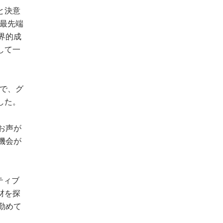
と決意
界最先端
界的成
して一
織で、グ
した。
お声が
機会が
ティブ
材を探
勤めて