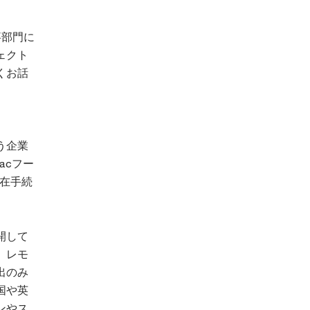
事部門に
ェクト
くお話
う企業
acフー
現在手続
開して
、レモ
出のみ
国や英
ンやス