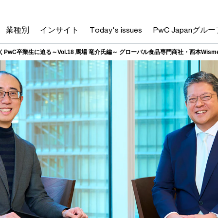
業種別
インサイト
Today's issues
PwC Japanグルー
道を切り拓くPwC卒業生に迫る～Vol.18 馬場 竜介氏編～ グローバル食品専門商社・西本W