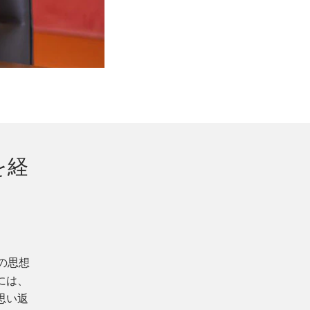
を経
の思想
には、
思い返