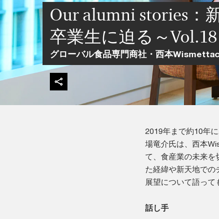
Our alumni stor
卒業生に迫る～Vol.1
グローバル食品専門商社・西本Wismett
2019年まで約10年
場竜介氏は、西本Wi
て、食産業の未来を
た経緯や新天地での
展望について語って
話し手