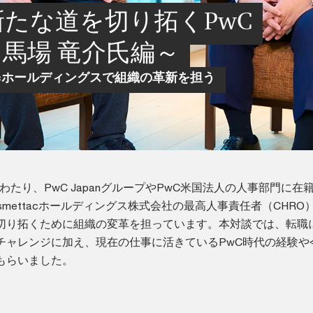
ies：新たな道を切り拓くPwC
8 馬場 竜介氏編～
acホールディングスで組織の革新を担う
にわたり、PwC JapanグループやPwC米国法人の人事部門に在
smettacホールディングス株式会社の最高人事責任者（CHRO
切り拓くために組織の変革を担っています。本対談では、転職
チャレンジに加え、現在の仕事に活きているPwC時代の経験や
もらいました。