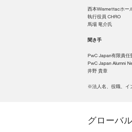
西本Wismettac
執行役員 CHRO
馬場 竜介氏
聞き手
PwC Japan有限責
PwC Japan Alumn
井野 貴章
※法人名、役職、イ
グローバル