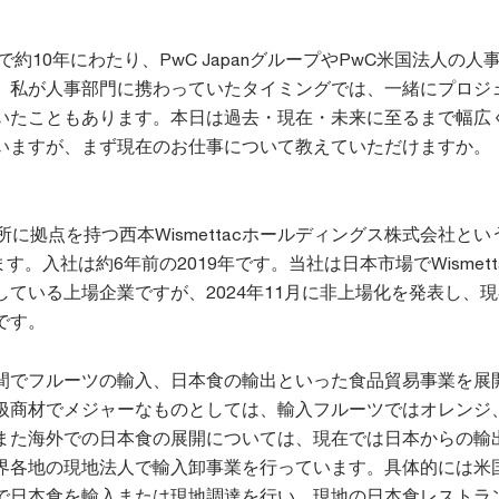
で約10年にわたり、PwC JapanグループやPwC米国法人の人
。私が人事部門に携わっていたタイミングでは、一緒にプロジ
いたこともあります。本日は過去・現在・未来に至るまで幅広
いますが、まず現在のお仕事について教えていただけますか。
所に拠点を持つ西本Wismettacホールディングス株式会社とい
す。入社は約6年前の2019年です。当社は日本市場でWismett
ている上場企業ですが、2024年11月に非上場化を発表し、
です。
間でフルーツの輸入、日本食の輸出といった食品貿易事業を展
扱商材でメジャーなものとしては、輸入フルーツではオレンジ
また海外での日本食の展開については、現在では日本からの輸
界各地の現地法人で輸入卸事業を行っています。具体的には米
で日本食を輸入または現地調達を行い、現地の日本食レストラ