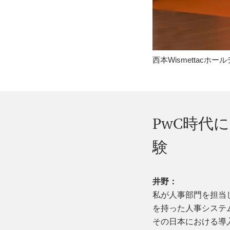
西本Wismettacホ
PwC時代
験
井野：
私が人事部門を担当
を持った人事システ
その日本における導