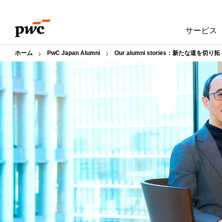
Skip
Skip
to
to
サービス
content
footer
ホーム
PwC Japan Alumni
Our alumni stories：新たな