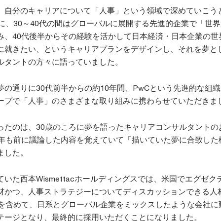
、自分のキャリアについて「人事」という領域で深めていこう
に、30～40代の間はグローバルに展開する先進的企業で「世
み、40代後半からその経験を活かして日本経済・日本企業の世
に就きたい、というキャリアプランをデザインし、それを夢と
ルタントの方々に語っていました。
の通りに30代前半からの約10年間、PwCという先進的な組
ープで「人事」のさまざまな取り組みに携わらせていただきま
ったのは、30歳のころに夢を語ったキャリアコンサルタントの
3年も前に議論した内容を覚えていて「描いていた夢に合致した
ました。
いた西本Wismettacホールディングスでは、米国でエグゼク
材かつ、人事ストラテジーについてディスカッションできる人
Cを含めて、日系とグローバル企業をミックスしたような会社に
テージとなり、最終的に採用いただくことになりました。