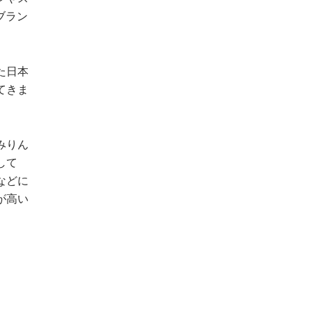
ブラン
た日本
てきま
みりん
して
などに
が高い
。