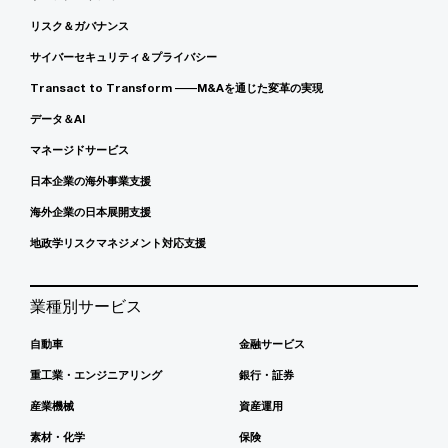
リスク＆ガバナンス
サイバーセキュリティ＆プライバシー
Transact to Transform ――M&Aを通じた変革の実現
データ＆AI
マネージドサービス
日本企業の海外事業支援
海外企業の日本展開支援
地政学リスクマネジメント対応支援
業種別サービス
自動車
金融サービス
重工業・エンジニアリング
銀行・証券
産業機械
資産運用
素材・化学
保険