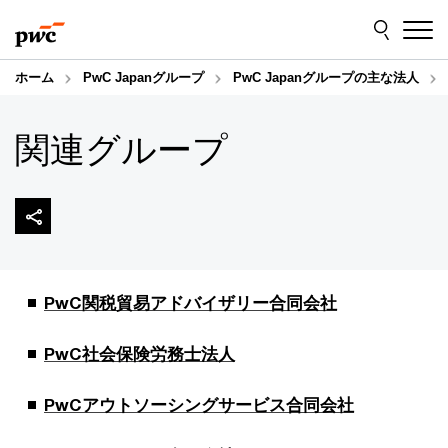
Skip
Skip
to
to
content
footer
ホーム
PwC Japanグループ
PwC Japanグループの主な法人
関連グループ
PwC関税貿易アドバイザリー合同会社
PwC社会保険労務士法人
PwCアウトソーシングサービス合同会社