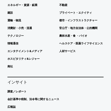
エネルギー・資源・鉱業
不動産
建設
プライベート・エクイティ
運輸・物流
都市・インフラストラクチャー
消費財・小売・流通
官公庁・地方自治体・公的機関
テクノロジー
農林水産・食 ・バイオ
情報通信
ヘルスケア・医薬ライフサイエンス
エンタテイメント&メディア
人材サービス
ホスピタリティ&レジャー
商社
インサイト
調査／レポート
会計基準や税制、法令等に関するニュース
広報誌