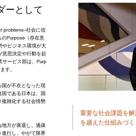
ダーとして
rtant problems–社会に信
Purpose（存在意
情勢やビジネス環境が大
が意思決定や行動を起
サービス部は、Purp
います。
る国が不在となった現
進国である日本は、国
り複雑化する社会情勢
重要な社会課題を解
を越えた仕組みづく
ぬ地方が衰退し、過疎
き進行し、やがて限界