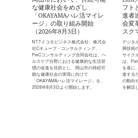
な健康社会をめざし
フト
「OKAYAMAハレ活マイレ
進者
ージ」の取り組み開始
会変
（2026年8月3日）
スク
NTTドコモビジネス株式会社、株式会
デジタ
社Cキューブ・コンサルティング、
興技術
PwCコンサルティング合同会社は、ヘ
サイク
ルスケア分野における健康的な生活習
は、P
慣の促進を目的とし、岡山市の持続可
を基に
能な健康社会の実現に向けて
進するた
「OKAYAMAハレ活マイレージ」を、
の動向
2026年8月3日より開始します。
を解説