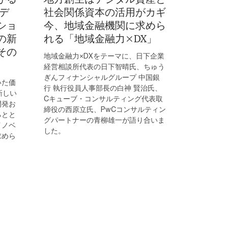
デ
社会関係資本の活用がカギ
ショ
今、地域金融機関に求めら
の新
れる「地域金融力×DX」
その
地域金融力×DXをテーマに、日下企業
経営相談所代表の日下智晴氏、ちゅう
ぎんフィナンシャルグループ 中国銀
いた価
行 執行役員人事部長の白神 賢治氏、
新しい
Cキューブ・コンサルティング代表取
開発お
締役の西原立氏、PwCコンサルティン
るとと
グパートナーの青柳雄一が語り合いま
イノベ
した。
求めら