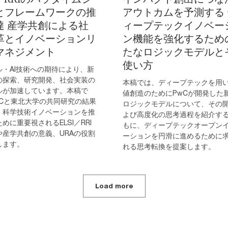
とフレームワークの推
アウトカムを予測する 
達 産学共創による社
ィープテックイノベー
革とイノベーションリ
ン機能を強化するため
マネジメント
たなロジックモデルと
使い方
ル・AI技術への期待により、新
の探索、研究開発、社会実装の
本稿では、ディープテックを用
ルが加速しています。本稿で
値創造のためにPwCが開発した
wCと東北大学の共同研究の結果
ロジックモデルについて、その
、科学技術イノベーションを推
よび高度化の思考過程を紹介す
めに重要視されるELSI／RRI
もに、ディープテックオープン
や産学共創の意義、URAの役割
ーションを円滑に進めるために
します。
れる思考転換を提案します。
Load more