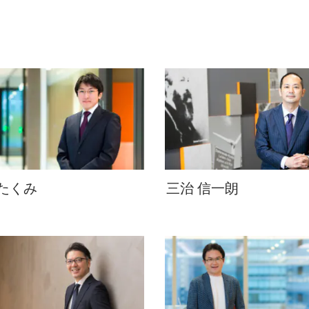
 たくみ
三治 信一朗