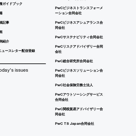
種ガイドブック
PwCビジネストランスフォーメ
籍
ーション合同会社
稿記事
PwCビジネスアシュアランス合
同会社
画
PwCサステナビリティ合同会社
例紹介
PwCリスクアドバイザリー合同
ニュースレター配信登録
会社
PwC総合研究所合同会社
oday's issues
PwCビジネスソリューション合
同会社
PwC社会保険労務士法人
PwCアウトソーシングサービス
合同会社
PwC関税貿易アドバイザリー合
同会社
PwC TS Japan合同会社