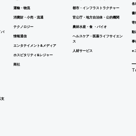
各
運輸・物流
都市・インフラストラクチャー
書
消費財・小売・流通
官公庁・地方自治体・公的機関
寄
テクノロジー
農林水産・食 ・バイオ
イバ
動
情報通信
ヘルスケア・医薬ライフサイエン
ス
事
エンタテイメント&メディア
人材サービス
e
ホスピタリティ&レジャー
商社
T
応支