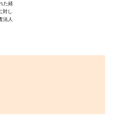
れた経
に対し
査法人