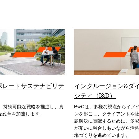
ポレートサステナビリテ
インクルージョン&ダ
シティ（I&D）
は、持続可能な戦略を推進し、真
PwCは、多様な視点からイノ
な変革を加速します。
ンを起こし、クライアントや
題解決に貢献するために、多
が互いに融合しあいながら活
場づくりを進めています。