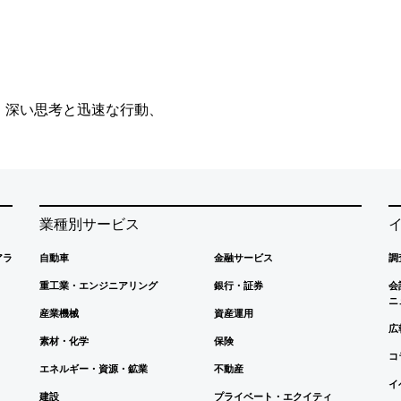
、深い思考と迅速な行動、
業種別サービス
アラ
自動車
金融サービス
調
重工業・エンジニアリング
銀行・証券
会
ニ
産業機械
資産運用
広
素材・化学
保険
コ
エネルギー・資源・鉱業
不動産
イ
建設
プライベート・エクイティ