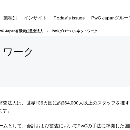
業種別
インサイト
Today's issues
PwC Japanグルー
wC Japan有限責任監査法人
PwCグローバルネットワーク
トワーク
責任監査法人は、世界136カ国に約364,000人以上のスタッフを擁す
です。
ァームとして、会計および監査においてPwCの手法に準拠した国