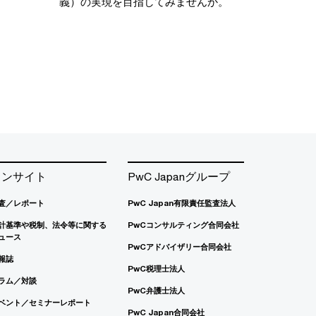
義）の実現を目指してみませんか。
インサイト
PwC Japanグループ
査／レポート
PwC Japan有限責任監査法人
計基準や税制、法令等に関する
PwCコンサルティング合同会社
ュース
PwCアドバイザリー合同会社
報誌
PwC税理士法人
ラム／対談
PwC弁護士法人
ベント／セミナーレポート
PwC Japan合同会社