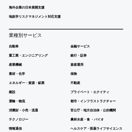
海外企業の日本展開支援
地政学リスクマネジメント対応支援
業種別サービス
自動車
金融サービス
重工業・エンジニアリング
銀行・証券
産業機械
資産運用
素材・化学
保険
エネルギー・資源・鉱業
不動産
建設
プライベート・エクイティ
運輸・物流
都市・インフラストラクチャー
消費財・小売・流通
官公庁・地方自治体・公的機関
テクノロジー
農林水産・食 ・バイオ
情報通信
ヘルスケア・医薬ライフサイエンス