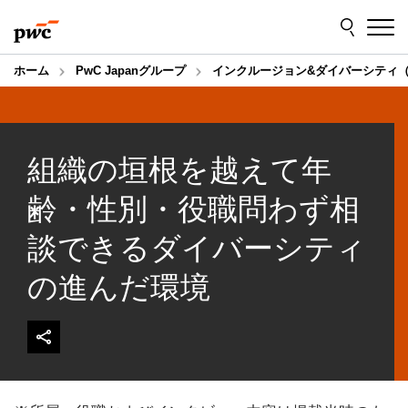
Skip
Skip
to
to
content
footer
ホーム
PwC Japanグループ
インクルージョン&ダイバーシティ（
組織の垣根を越えて年
齢・性別・役職問わず相
談できるダイバーシティ
の進んだ環境