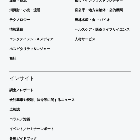
運輸・物流
都市・インフラストラクチャー
消費財・小売・流通
官公庁・地方自治体・公的機関
テクノロジー
農林水産・食 ・バイオ
情報通信
ヘルスケア・医薬ライフサイエンス
エンタテイメント&メディア
人材サービス
ホスピタリティ&レジャー
商社
インサイト
調査／レポート
会計基準や税制、法令等に関するニュース
広報誌
コラム／対談
イベント／セミナーレポート
各種ガイドブック