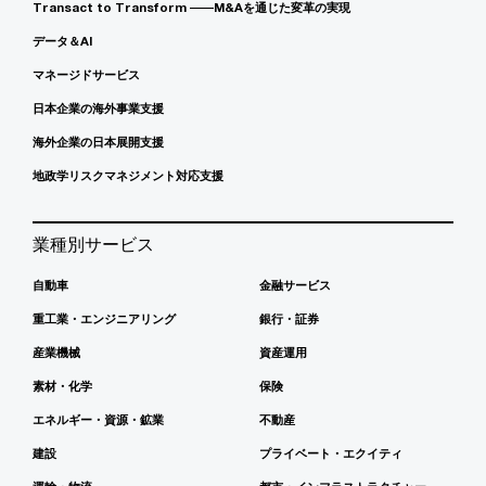
Transact to Transform ――M&Aを通じた変革の実現
データ＆AI
マネージドサービス
日本企業の海外事業支援
海外企業の日本展開支援
地政学リスクマネジメント対応支援
業種別サービス
自動車
金融サービス
重工業・エンジニアリング
銀行・証券
産業機械
資産運用
素材・化学
保険
エネルギー・資源・鉱業
不動産
建設
プライベート・エクイティ