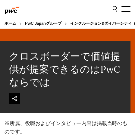
Skip
Skip
to
to
content
footer
ホーム
PwC Japanグループ
インクルージョン&ダイバーシティ（
クロスボーダーで価値提
供が提案できるのはPwC
ならでは
※所属、役職およびインタビュー内容は掲載当時のも
のです。