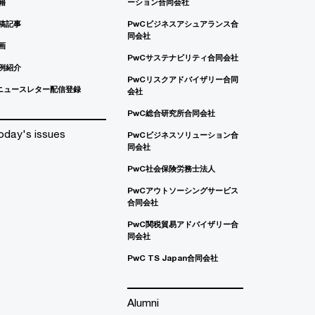
籍
ーション合同会社
稿記事
PwCビジネスアシュアランス合
同会社
画
PwCサステナビリティ合同会社
例紹介
PwCリスクアドバイザリー合同
ニュースレター配信登録
会社
PwC総合研究所合同会社
oday's issues
PwCビジネスソリューション合
同会社
PwC社会保険労務士法人
PwCアウトソーシングサービス
合同会社
PwC関税貿易アドバイザリー合
同会社
PwC TS Japan合同会社
Alumni