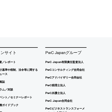
インサイト
PwC Japanグループ
査／レポート
PwC Japan有限責任監査法人
計基準や税制、法令等に関する
PwCコンサルティング合同会社
ュース
PwCアドバイザリー合同会社
報誌
PwC税理士法人
ラム／対談
PwC弁護士法人
ベント／セミナーレポート
PwC Japan合同会社
種ガイドブック
PwCビジネストランスフォーメ