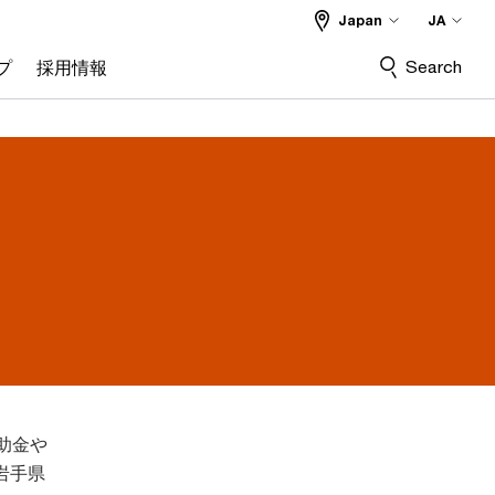
Japan
JA
Search
プ
採用情報
助金や
岩手県