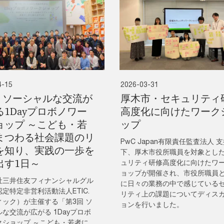
4-15
2026-03-31
回 ソーシャルな交流が
厚木市・セキュリティ
る1Dayプロボノワー
高度化に向けたワーク
ョップ ～こども・若
ップ
まつわる社会課題のリ
PwC Japan有限責任監査法人 
を知り、実践の一歩を
下、厚木市役所職員を対象とし
出す1日～
ュリティ研修高度化に向けたワ
ョップが開催され、市役所職員
社三井住友フィナンシャルグル
に日々の業務の中で感じている
定特定非営利活動法人ETIC.
リティ上の課題についてディス
ィック）が主催する「第3回 ソ
ョンを行いました。
な交流が広がる 1Dayプロボ
クショップ ～こども・若者に