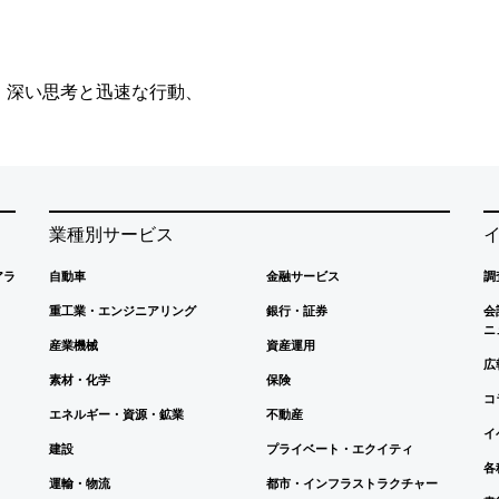
、深い思考と迅速な行動、
業種別サービス
アラ
自動車
金融サービス
調
重工業・エンジニアリング
銀行・証券
会
ニ
産業機械
資産運用
広
素材・化学
保険
コ
エネルギー・資源・鉱業
不動産
イ
建設
プライベート・エクイティ
各
運輸・物流
都市・インフラストラクチャー