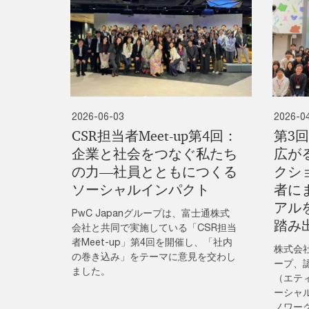
2026-06-03
2026-0
CSR担当者Meet-up第4回：
第3
企業と社会をつなぐ私たち
広が
の力―社員とともにつくる
クシ
ソーシャルインパクト
者に
アル
PwC Japanグループは、富士通株式
踏み
会社と共同で実施している「CSR担当
者Meet-up」第4回を開催し、「社内
株式会
の巻き込み」をテーマに意見を交わし
ープ、認
ました。
（エテ
ーシャル
ノワー