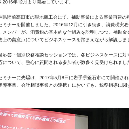
2016年12月より開始しています。
、岩手県陸前高田市の現地商工会にて、補助事業による事業再建の
ミナーを開催しました。2016年12月に引き続き、消費税実
たメンバーが、消費税の基本的な仕組みを説明しつつ、補助金
務上の留意点についてビジネスケースを踏まえながら解説しま
疑応答・個別税務相談セッションでは、各ビジネスケースに対
応について、熱心に質問される参加者が数多く見受けられまし
ミナーに先駆け、2017年5月8日に岩手県釜石市にて開催さ
指導事業、会計相談事業との連携）においても、税務指導に関
。