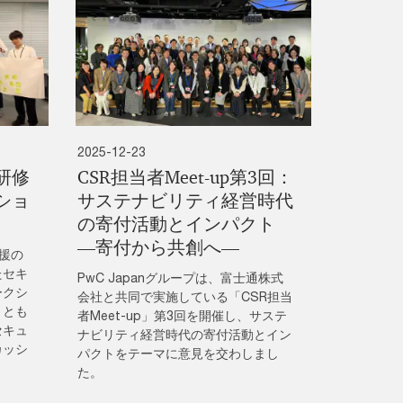
2025-12-23
研修
CSR担当者Meet-up第3回：
ショ
サステナビリティ経営時代
の寄付活動とインパクト
―寄付から共創へ―
支援の
たセキ
PwC Japanグループは、富士通株式
ークシ
会社と共同で実施している「CSR担当
ととも
者Meet-up」第3回を開催し、サステ
セキュ
ナビリティ経営時代の寄付活動とイン
カッシ
パクトをテーマに意見を交わしまし
た。