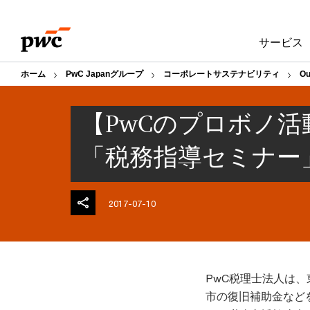
Skip
Skip
to
to
サービス
content
footer
ホーム
PwC Japanグループ
コーポレートサステナビリティ
Ou
【PwCのプロボノ
「税務指導セミナー
2017-07-10
PwC税理士法人は
市の復旧補助金など