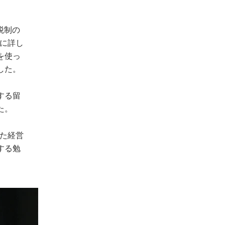
税制の
務に詳し
を使っ
した。
する留
た。
れた経営
する勉