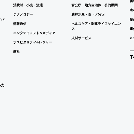
書
消費財・小売・流通
官公庁・地方自治体・公的機関
寄
テクノロジー
農林水産・食 ・バイオ
イバ
動
情報通信
ヘルスケア・医薬ライフサイエン
ス
事
エンタテイメント&メディア
人材サービス
e
ホスピタリティ&レジャー
商社
T
応支