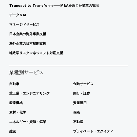
Transact to Transform ――M&Aを通じた変革の実現
データ＆AI
マネージドサービス
日本企業の海外事業支援
海外企業の日本展開支援
地政学リスクマネジメント対応支援
業種別サービス
自動車
金融サービス
重工業・エンジニアリング
銀行・証券
産業機械
資産運用
素材・化学
保険
エネルギー・資源・鉱業
不動産
建設
プライベート・エクイティ