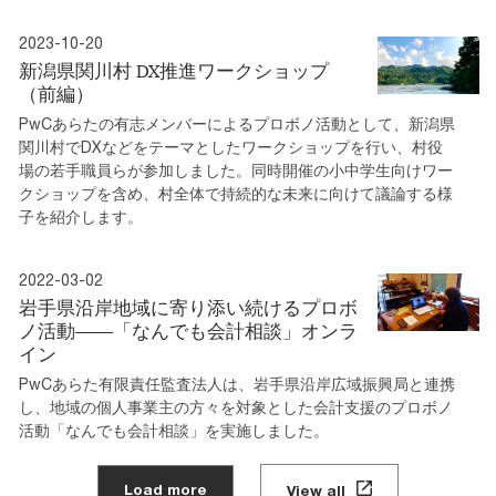
2023-10-20
新潟県関川村 DX推進ワークショップ
（前編）
PwCあらたの有志メンバーによるプロボノ活動として、新潟県
関川村でDXなどをテーマとしたワークショップを行い、村役
場の若手職員らが参加しました。同時開催の小中学生向けワー
クショップを含め、村全体で持続的な未来に向けて議論する様
子を紹介します。
2022-03-02
岩手県沿岸地域に寄り添い続けるプロボ
ノ活動――「なんでも会計相談」オンラ
イン
PwCあらた有限責任監査法人は、岩手県沿岸広域振興局と連携
し、地域の個人事業主の方々を対象とした会計支援のプロボノ
活動「なんでも会計相談」を実施しました。
Load more
View all