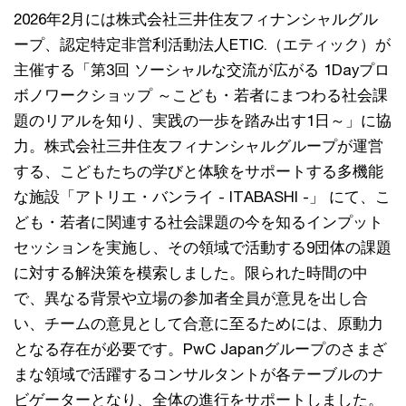
2026年2月には株式会社三井住友フィナンシャルグル
ープ、認定特定非営利活動法人ETIC.（エティック）が
主催する「第3回 ソーシャルな交流が広がる 1Dayプロ
ボノワークショップ ～こども・若者にまつわる社会課
題のリアルを知り、実践の一歩を踏み出す1日～」に協
力。株式会社三井住友フィナンシャルグループが運営
する、こどもたちの学びと体験をサポートする多機能
な施設「アトリエ・バンライ - ITABASHI -」 にて、こ
ども・若者に関連する社会課題の今を知るインプット
セッションを実施し、その領域で活動する9団体の課題
に対する解決策を模索しました。限られた時間の中
で、異なる背景や立場の参加者全員が意見を出し合
い、チームの意見として合意に至るためには、原動力
となる存在が必要です。PwC Japanグループのさまざ
まな領域で活躍するコンサルタントが各テーブルのナ
ビゲーターとなり、全体の進行をサポートしました。