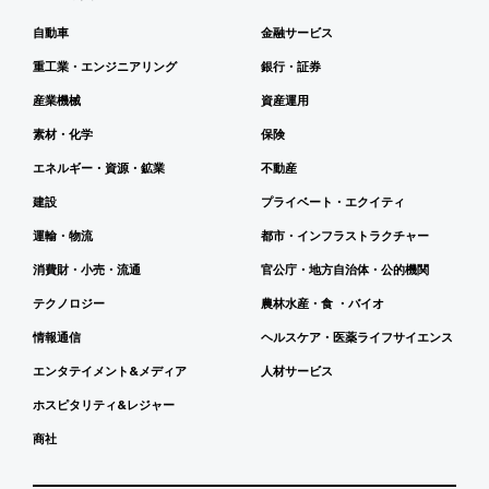
自動車
金融サービス
重工業・エンジニアリング
銀行・証券
産業機械
資産運用
素材・化学
保険
エネルギー・資源・鉱業
不動産
建設
プライベート・エクイティ
運輸・物流
都市・インフラストラクチャー
消費財・小売・流通
官公庁・地方自治体・公的機関
テクノロジー
農林水産・食 ・バイオ
情報通信
ヘルスケア・医薬ライフサイエンス
エンタテイメント&メディア
人材サービス
ホスピタリティ&レジャー
商社