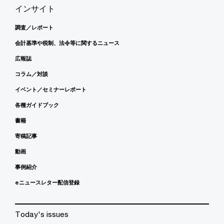
インサイト
調査／レポート
会計基準や税制、法令等に関するニュース
広報誌
コラム／対談
イベント／セミナーレポート
各種ガイドブック
書籍
寄稿記事
動画
事例紹介
eニュースレター配信登録
Today's issues