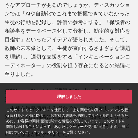
うなアプローチがあるのでしょうか。ディスカッショ
ンでは「AIや自動化でこれまで把握できていなかった
生徒の行動を記録し、評価の参考にする」「保護者の
相談事をデータベース化して分析し、効率的な対応を
目指す」といったアイデアが語られました。そして、
教師の未来像として、生徒が直面するさまざまな課題
を理解し、適切な支援をする「インキュベーションコ
ーディネーター」の役割を担う存在になるとの結論に
至りました。
参加した教師からは「課題の洗い出しではメンバーの
理解しました
話に共感したり、悩みを深掘りしたりできました」
「生徒を進路指導する場合でも、自分が新しい職種を
このサイトでは、クッキーを使用して、より関連性の高いコンテンツや販
促資料をお客様に提供し、お客様の興味を理解してサイトを向上させるた
知らなければ相談にも乗れません。教師のスキルアッ
めに、お客様の閲覧活動に関する情報を収集しています。 このサイトを
プという観点からもとてもよい機会になりました」と
閲覧し続けることによって、あなたはクッキーの使用に同意します。 詳
細については、
クッキーポリシー
をご覧ください。
いった感想が聞かれました。