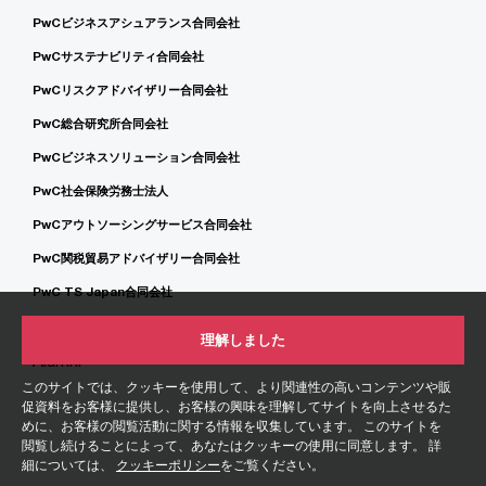
PwCビジネスアシュアランス合同会社
PwCサステナビリティ合同会社
PwCリスクアドバイザリー合同会社
PwC総合研究所合同会社
PwCビジネスソリューション合同会社
PwC社会保険労務士法人
PwCアウトソーシングサービス合同会社
PwC関税貿易アドバイザリー合同会社
PwC TS Japan合同会社
理解しました
Alumni
このサイトでは、クッキーを使用して、より関連性の高いコンテンツや販
促資料をお客様に提供し、お客様の興味を理解してサイトを向上させるた
めに、お客様の閲覧活動に関する情報を収集しています。 このサイトを
閲覧し続けることによって、あなたはクッキーの使用に同意します。 詳
細については、
クッキーポリシー
をご覧ください。