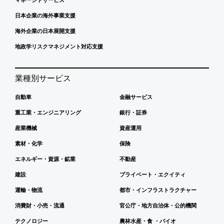
日本企業の海外事業支援
海外企業の日本展開支援
地政学リスクマネジメント対応支援
業種別サービス
自動車
金融サービス
重工業・エンジニアリング
銀行・証券
産業機械
資産運用
素材・化学
保険
エネルギー・資源・鉱業
不動産
建設
プライベート・エクイティ
運輸・物流
都市・インフラストラクチャー
消費財・小売・流通
官公庁・地方自治体・公的機関
テクノロジー
農林水産・食 ・バイオ