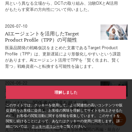
局という異なる立場から、DCTの取り組み、治験DXとAI活用
がもたらす変革の方向性について伺いました。
2026-07-10
AIエージェントを活用したTarget
Product Profile（TPP）の可能性
医薬品開発の戦略仮説をまとめた文書であるTarget Product
Profile（TPP）は、更新遅延により形骸化しやすいという課題
があります。AIエージェント活用でTPPを「賢く生まれ、賢く
育つ」戦略資産へと転換する可能性を論じます。
2026-06-22
地域医療連携推進法人みなみやまなし：
理解しました
4つの施設、3つの自治体、2つの手段、
想いは1つ―関係者が立場を超え、病
このサイトでは、クッキーを使用して、より関連性の高いコンテンツや販
院・診療所の再編・統合にこぎ着けた舞
促資料をお客様に提供し、お客様の興味を理解してサイトを向上させるた
台裏に迫る―
めに、お客様の閲覧活動に関する情報を収集しています。 このサイトを
閲覧し続けることによって、あなたはクッキーの使用に同意します。 詳
山梨県の峡南南部地域では、急激な高齢化と人口減少を踏ま
細については、
クッキーポリシー
をご覧ください。
え、2027年4月を目指して域内にある医療機関の再編・統合が