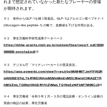
れまで想定されていなかった新たなプレーヤーの登場
が期待されます。
※１ 体外からGLP-1を補う医薬品。GLP-1はグルカゴン様ペプチド-1
(Glucagon-like peptide-1) の略で、血糖値を下げる作用がある。
※２ 厚生労働科学研究成果データベース
https://mhlw-grants.niph.go.jp/system/files/report_pdf/2020
09005B-sonota2.pdf
※３ デジタル庁「マイナンバーカードの普及状況」
https://app.powerbi.com/view?r=eyJrIjoiMjM4MTJmYjYtN2R
mNS00ZGYxLTk4YWEtNjhmM2VmMmEyMDU3IiwidCI6IjA2ZTR
hMGZmLTQ5NzItNGE4Yi1hZjMwLTQ1NzEzNjFkMTM0NCJ9
※４ 厚生労働省「令和５年１月～３月の電話診療・オンライン診療の
実績の検証の結果」厚生労働省