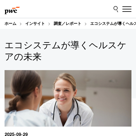
Skip
Skip
to
to
content
footer
ホーム
インサイト
調査／レポート
エコシステムが導くヘル
エコシステムが導くヘルスケ
アの未来
2025-09-29