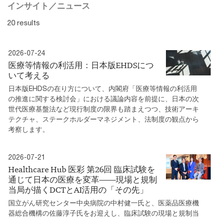
インサイト／ニュース
20 results
2026-07-24
医療等情報の利活用：日本版EHDSにつ
いて考える
日本版EHDSの在り方について、内閣府「医療等情報の利活用
の推進に関する検討会」における議論内容を前提に、日本の次
世代医療基盤法など現行制度の限界も踏まえつつ、技術アーキ
テクチャ、ステークホルダーマネジメント、法制度の観点から
考察します。
2026-07-21
Healthcare Hub 医彩 第26回 臨床試験を
通じて日本の医療を変革――現場と規制
当局が描くDCTとAI活用の「その先」
国立がん研究センター中央病院の中村健一氏と、医薬品医療機
器総合機構の佐藤淳子氏をお迎えし、臨床試験の現場と規制当