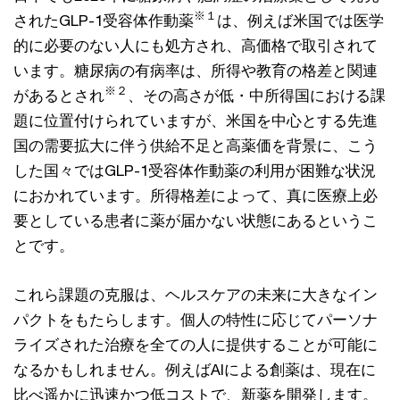
※１
されたGLP-1受容体作動薬
は、例えば米国では医学
的に必要のない人にも処方され、高価格で取引されて
います。糖尿病の有病率は、所得や教育の格差と関連
※２
があるとされ
、その高さが低・中所得国における課
題に位置付けられていますが、米国を中心とする先進
国の需要拡大に伴う供給不足と高薬価を背景に、こう
した国々ではGLP-1受容体作動薬の利用が困難な状況
におかれています。所得格差によって、真に医療上必
要としている患者に薬が届かない状態にあるというこ
とです。
これら課題の克服は、ヘルスケアの未来に大きなイン
パクトをもたらします。個人の特性に応じてパーソナ
ライズされた治療を全ての人に提供することが可能に
なるかもしれません。例えばAIによる創薬は、現在に
比べ遥かに迅速かつ低コストで、新薬を開発します。