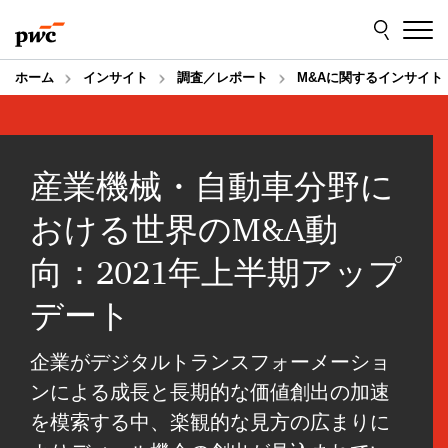
Skip
Skip
to
to
content
footer
ホーム
インサイト
調査／レポート
M&Aに関するインサイト
産業機械・自動車分野に
おける世界のM&A動
向：2021年上半期アップ
デート
企業がデジタルトランスフォーメーショ
ンによる成長と長期的な価値創出の加速
を模索する中、楽観的な見方の広まりに