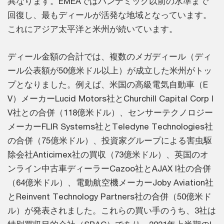
異なります。EMEAではパンデミック以前の水準まで
回復し、最もディールが活発な地域となっています。
これにアジア太平洋と米州が続いています。
ディール金額の合計では、複数のメガディール（ディ
ール公表額が50億米ドル以上）が成立した米州がトッ
プとなりました。例えば、米国の高級電気自動車（E
V）メーカーLucid Motors社とChurchill Capital Corp I
V社との合併（118億米ドル）、センサーテクノロジー
メーカーFLIR Systems社とTeledyne Technologies社
の合併（75億米ドル）、投資家グループによる害虫駆
除会社Anticimex社の買収（73億米ドル）、英国のオ
ンライン中古車ディーラーCazoo社とAJAX I社の合併
（64億米ドル）、電動航空機メーカーJoby Aviation社
とReinvent Technology Partners社の合併（50億米ド
ル）が発表されました。これらの買い手のうち、3社は