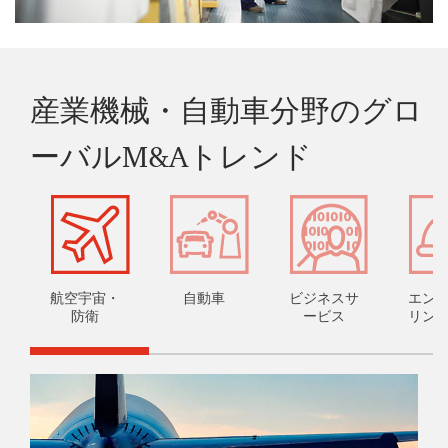
産業機械・自動車分野のグロ
ーバルM&Aトレンド
航空宇宙・
自動車
ビジネスサ
エン
防衛
ービス
リン