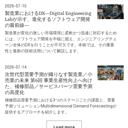
2026-07-15
製造業におけるDX―Digital Engineering
Labが示す、進化するソフトウェア開発
の最前線―
製造業が変化の激しい市場環境に柔軟かつ迅速に対応するため
には、ソフトウェア開発を中核に据え、エンジニアリングチェ
ーン全体のDXを行うことが不可欠です。本稿では、その重要
性と最新の技術活用について解説します。
2026-07-14
次世代型需要予測が織りなす製造業／小
売業の未来 第6回 事業生産性向上へ向け
た、補修部品／サービスパーツ需要予測
の高度化
補修部品需要予測における3つのステージごとの課題と、需要
予測ソリューションMultidimensional Demand Forecastingが
提供するアプローチを紹介します。
Load more