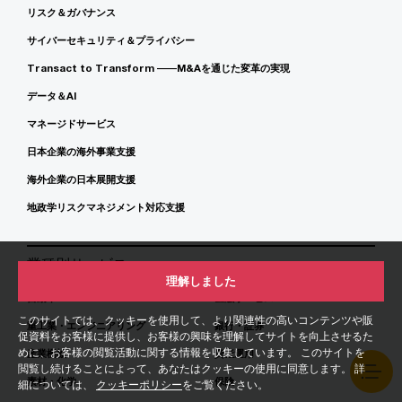
リスク＆ガバナンス
サイバーセキュリティ＆プライバシー
Transact to Transform ――M&Aを通じた変革の実現
データ＆AI
マネージドサービス
日本企業の海外事業支援
海外企業の日本展開支援
地政学リスクマネジメント対応支援
業種別サービス
理解しました
自動車
金融サービス
このサイトでは、クッキーを使用して、より関連性の高いコンテンツや販
重工業・エンジニアリング
銀行・証券
促資料をお客様に提供し、お客様の興味を理解してサイトを向上させるた
めに、お客様の閲覧活動に関する情報を収集しています。 このサイトを
産業機械
資産運用
閲覧し続けることによって、あなたはクッキーの使用に同意します。 詳
素材・化学
保険
細については、
クッキーポリシー
をご覧ください。