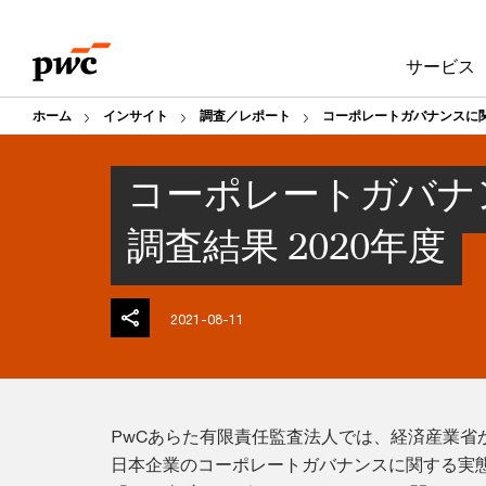
Skip
Skip
to
to
サービス
content
footer
ホーム
インサイト
調査／レポート
コーポレートガバナンスに
コーポレートガバナ
調査結果 2020年度
2021-08-11
PwCあらた有限責任監査法人では、経済産業省
日本企業のコーポレートガバナンスに関する実