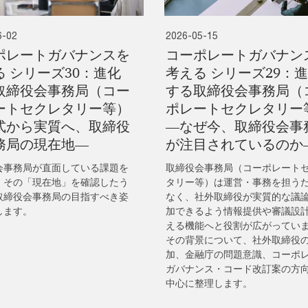
6-02
2026-05-15
ポレートガバナンスを
コーポレートガバナン
る シリーズ30：進化
考える シリーズ29：
取締役会事務局（コー
する取締役会事務局（
ートセクレタリー等）
ポレートセクレタリー
式から実質へ、取締役
―なぜ今、取締役会事
務局の現在地―
が注目されているのか
会事務局が直面している課題を
取締役会事務局（コーポレート
、その「現在地」を確認したう
タリー等）は運営・事務を担う
取締役会事務局の目指すべき姿
なく、社外取締役が実質的な議
します。
加できるよう情報提供や審議設
える機能へと役割が広がってい
その背景について、社外取締役
加、金融庁の問題意識、コーポ
ガバナンス・コード改訂案の方
中心に整理します。