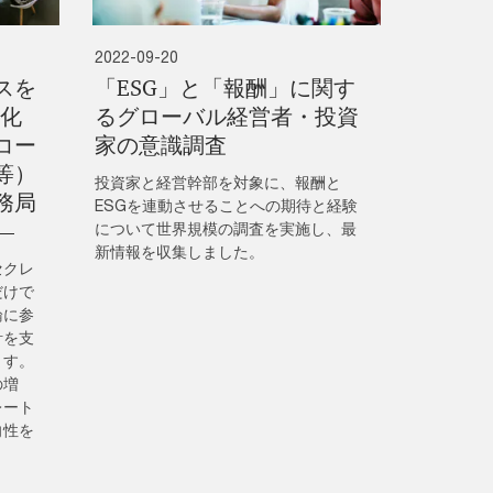
2022-09-20
スを
「ESG」と「報酬」に関す
進化
るグローバル経営者・投資
コー
家の意識調査
等）
投資家と経営幹部を対象に、報酬と
務局
ESGを連動させることへの期待と経験
―
について世界規模の調査を実施し、最
新情報を収集しました。
セクレ
だけで
論に参
計を支
ます。
の増
レート
向性を