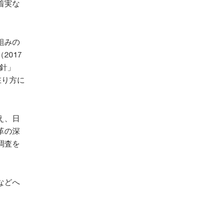
着実な
組みの
017
指針」
在り方に
え、日
革の深
調査を
などへ