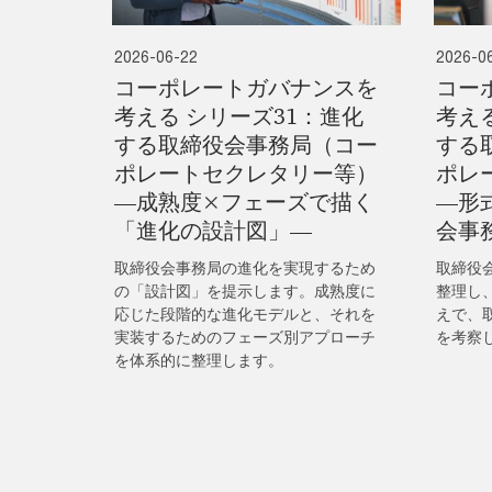
2026-06-22
2026-0
コーポレートガバナンスを
コー
考える シリーズ31：進化
考え
する取締役会事務局（コー
する
ポレートセクレタリー等）
ポレ
―成熟度×フェーズで描く
―形
「進化の設計図」―
会事
取締役会事務局の進化を実現するため
取締役
の「設計図」を提示します。成熟度に
整理し
応じた段階的な進化モデルと、それを
えで、
実装するためのフェーズ別アプローチ
を考察
を体系的に整理します。