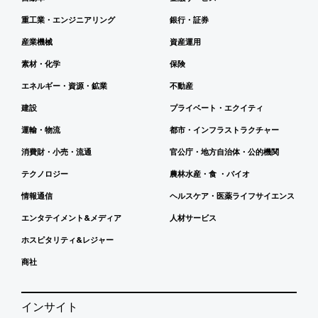
重工業・エンジニアリング
銀行・証券
産業機械
資産運用
素材・化学
保険
エネルギー・資源・鉱業
不動産
建設
プライベート・エクイティ
運輸・物流
都市・インフラストラクチャー
消費財・小売・流通
官公庁・地方自治体・公的機関
テクノロジー
農林水産・食 ・バイオ
情報通信
ヘルスケア・医薬ライフサイエンス
エンタテイメント&メディア
人材サービス
ホスピタリティ&レジャー
商社
インサイト