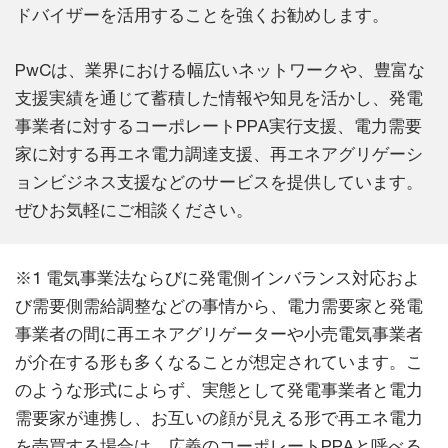
ドバイザーを活⽤することを強くお勧めします。
PwCは、業界における幅広いネットワークや、豊富な
⽀援実績を通じて蓄積した情報や知⾒を活かし、発電
事業者に対するコーポレートPPA実⾏⽀援、電⼒需要
家に対する再エネ電⼒調達⽀援、再エネアグリゲーシ
ョンビジネス⽀援などのサービスを提供しています。
ぜひお気軽にご相談ください。
※1 電気事業法ならびに発電側インバランス対応およ
び需要側需給調整などの事情から、電⼒需要家と発電
事業者の間に再エネアグリゲーターや⼩売電気事業者
が介在する形も多くなることが想定されています。こ
のような形式によらず、実態として発電事業者と電⼒
需要家が連携し、お互いの顔が⾒える形で再エネ電⼒
を売買する場合は、広義のコーポレートPPAと呼べる