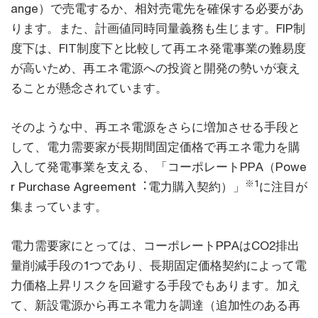
ange）で売電するか、相対売電先を確保する必要があ
ります。また、計画値同時同量義務も⽣じます。FIP制
度下は、FIT制度下と⽐較して再エネ発電事業の難易度
が⾼いため、再エネ電源への投資と開発の勢いが衰え
ることが懸念されています。
そのような中、再エネ電源をさらに増加させる⼿段と
して、電⼒需要家が⻑期間固定価格で再エネ電⼒を購
⼊して発電事業を⽀える、「コーポレートPPA（Powe
※1
r Purchase Agreement︓電⼒購⼊契約）」
に注⽬が
集まっています。
電⼒需要家にとっては、コーポレートPPAはCO2排出
量削減⼿段の1つであり、⻑期固定価格契約によって電
⼒価格上昇リスクを回避する⼿段でもあります。加え
て、新設電源から再エネ電⼒を調達（追加性のある再