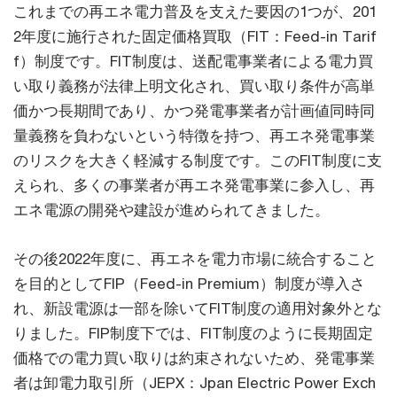
これまでの再エネ電⼒普及を⽀えた要因の1つが、201
2年度に施⾏された固定価格買取（FIT：Feed-in Tarif
f）制度です。FIT制度は、送配電事業者による電⼒買
い取り義務が法律上明⽂化され、買い取り条件が⾼単
価かつ⻑期間であり、かつ発電事業者が計画値同時同
量義務を負わないという特徴を持つ、再エネ発電事業
のリスクを⼤きく軽減する制度です。このFIT制度に⽀
えられ、多くの事業者が再エネ発電事業に参⼊し、再
エネ電源の開発や建設が進められてきました。
その後2022年度に、再エネを電⼒市場に統合すること
を⽬的としてFIP（Feed-in Premium）制度が導⼊さ
れ、新設電源は⼀部を除いてFIT制度の適⽤対象外とな
りました。FIP制度下では、FIT制度のように⻑期固定
価格での電⼒買い取りは約束されないため、発電事業
者は卸電⼒取引所（JEPX：Jpan Electric Power Exch