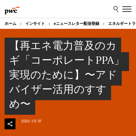
Skip
Skip
to
to
content
footer
ホーム
インサイト
eニュースレター配信登録
エネルギートラ
【再エネ電⼒普及のカ
ギ「コーポレートPPA」
実現のために】〜アド
バイザー活⽤のすす
め〜
2022-10-31