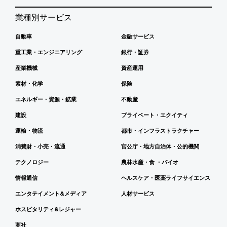
業種別サービス
自動車
金融サービス
重工業・エンジニアリング
銀行・証券
産業機械
資産運用
素材・化学
保険
エネルギー・資源・鉱業
不動産
建設
プライベート・エクイティ
運輸・物流
都市・インフラストラクチャー
消費財・小売・流通
官公庁・地方自治体・公的機関
テクノロジー
農林水産・食 ・バイオ
情報通信
ヘルスケア・医薬ライフサイエンス
エンタテイメント&メディア
人材サービス
ホスピタリティ&レジャー
商社