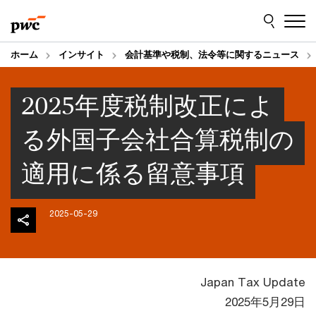
Skip
Skip
to
to
content
footer
ホーム
インサイト
会計基準や税制、法令等に関するニュース
2025年度税制改正によ
る外国子会社合算税制の
適用に係る留意事項
2025-05-29
Japan Tax Update
2025年5月29日