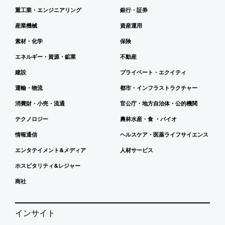
重工業・エンジニアリング
銀行・証券
産業機械
資産運用
素材・化学
保険
エネルギー・資源・鉱業
不動産
建設
プライベート・エクイティ
運輸・物流
都市・インフラストラクチャー
消費財・小売・流通
官公庁・地方自治体・公的機関
テクノロジー
農林水産・食 ・バイオ
情報通信
ヘルスケア・医薬ライフサイエンス
エンタテイメント&メディア
人材サービス
ホスピタリティ&レジャー
商社
インサイト