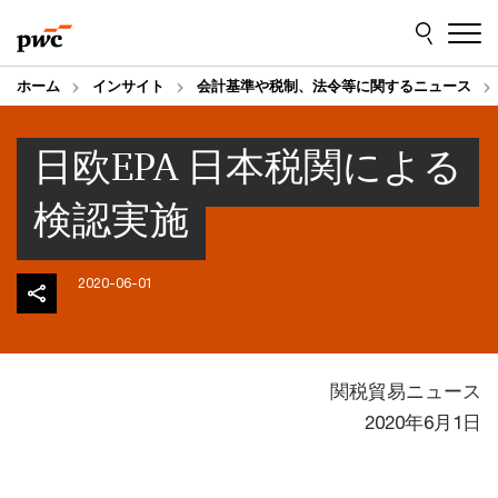
Skip
Skip
to
to
content
footer
ホーム
インサイト
会計基準や税制、法令等に関するニュース
日欧EPA 日本税関による
検認実施
2020-06-01
関税貿易ニュース
2020年6月1日