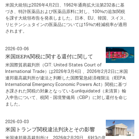
米国大統領は2026年4月2日、1962年通商拡大法第232条に基
づき、特許医薬品および医薬品原料に対し、100%の追加関税
を課す大統領布告を発表しました。日本、EU、韓国、スイス、
リヒテンシュタインの医薬品については15%の軽減税率が適用
されます。
2026-03-06
米国IEEPA関税に関する還付に関して
米国際貿易裁判所（CIT: United States Court of
International Trade）は2026年3月4日 、2026年2月2日に米国
連邦最高裁判所が違法と判断した国際緊急経済権限法（IEEPA:
International Emergency Economic Powers Act）関税に基づ
き課された関税の対象となっているunliquidated（未清算）輸
入申告について、税関・国境警備局（CBP）に対し還付を命じ
ました。
2026-03-03
米国トランプ関税違法判決とその影響
米国連邦最高裁判所は、2026年2月20日、6対3の意