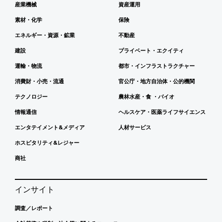
産業機械
資産運用
素材・化学
保険
エネルギー・資源・鉱業
不動産
建設
プライベート・エクイティ
運輸・物流
都市・インフラストラクチャー
消費財・小売・流通
官公庁・地方自治体・公的機関
テクノロジー
農林水産・食 ・バイオ
情報通信
ヘルスケア・医薬ライフサイエンス
エンタテイメント&メディア
人材サービス
ホスピタリティ&レジャー
商社
インサイト
調査／レポート