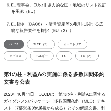
EU理事会、EUの非協力的な国・地域のリスト改訂
を承認（EU）
EU指令（DAC8） - 暗号資産等の取引に関する広
範な報告要件を採択（EU（2））
OECD
OECD（2）
オーストリア
キプロス
ベルギー
EU
EU（2）
第1の柱 - 利益Aの実施に係る多数国間条約
文書を公表
2023年10月11日、OECDは、第1の柱・利益Aに関する
ガイダンスのパッケージ（多数国間条約（MLC）テキ
スト（7部53条9附属書から成る）とその解説文書、利