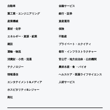
自動車
金融サービス
重工業・エンジニアリング
銀行・証券
産業機械
資産運用
素材・化学
保険
エネルギー・資源・鉱業
不動産
建設
プライベート・エクイティ
運輸・物流
都市・インフラストラクチャー
消費財・小売・流通
官公庁・地方自治体・公的機関
テクノロジー
農林水産・食 ・バイオ
情報通信
ヘルスケア・医薬ライフサイエンス
エンタテイメント&メディア
人材サービス
ホスピタリティ&レジャー
商社