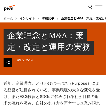
Skip
Skip
to
to
content
footer
ホーム
インサイト
寄稿記事
企業理念とM&A：策定・改定と
企業理念とM&A：策
定・改定と運用の実務
2023-03-14
近年、企業理念、とりわけパーパス（Purpose）によ
る経営が注目されている。事業環境の大きな変化を受
け、またESG投資とSDGsに代表される社会目標の追
求の流れを汲み、自社のあり方を再考する企業が現れ