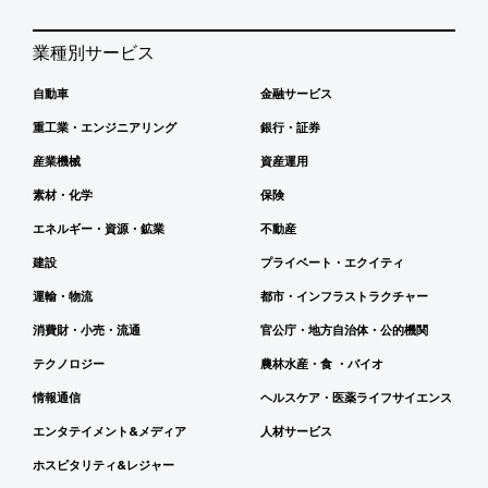
業種別サービス
自動車
金融サービス
重工業・エンジニアリング
銀行・証券
産業機械
資産運用
素材・化学
保険
エネルギー・資源・鉱業
不動産
建設
プライベート・エクイティ
運輸・物流
都市・インフラストラクチャー
消費財・小売・流通
官公庁・地方自治体・公的機関
テクノロジー
農林水産・食 ・バイオ
情報通信
ヘルスケア・医薬ライフサイエンス
エンタテイメント&メディア
人材サービス
ホスピタリティ&レジャー