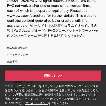
© 2004 - 2026 PwC. All rights reserved. PwC refers to the
PwC network and/or one or more of its member firms,
each of which is a separate legal entity. Please see
www.pwc.com/structure for further details. This website
contains content generated by or created with the
assistance of AI. 当サイト上の記事やコラムで述べている内
容はPwC Japanグループ、PwCグローバルネットワークやそ
のメンバーファームを代表する見解ではありません。
個人情報保護方針
クッキーポリシー
免責事項
ソーシャルメディアポリシー
特定商取引法に基づく表示
理解しました
サイト運営者について
このサイトでは、クッキーを使用して、より関連性の高いコンテンツや販
サイトマップ
促資料をお客様に提供し、お客様の興味を理解してサイトを向上させるた
めに、お客様の閲覧活動に関する情報を収集しています。 このサイトを
閲覧し続けることによって、あなたはクッキーの使用に同意します。 詳
細については、
クッキーポリシー
をご覧ください。