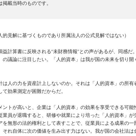
は掲載当時のものです。
人的見解に基づくものであり所属法人の公式見解ではない）
損益計算書に反映される“未財務情報”との声があるが、同感だ
」の議論に注目したい。「人的資本」は我が国の未来を切り開
計は人の力を資産計上しないのか。それは「人的資本」の所有
して効果測定が困難だからだ。
メントが高いと、企業は「人的資本」の効果を享受できる可能
従業員が退職すると、研修や就業により培った「人的資本」が
アを無形の法的権利として表すことで、従業員による成果の一
、それ自体に次の価値を生み出す力はない。我が国の会社法は