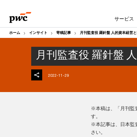
Skip
Skip
to
to
サービス
content
footer
ホーム
インサイト
寄稿記事
月刊監査役 羅針盤 人的資本経営
月刊監査役 羅針盤 
2022-11-29
※本稿は、「月刊監査
す。
※本記事は、日本監
さい。