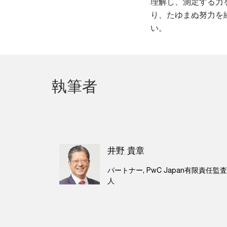
理解し、測定する力
り、たゆまぬ努力を
い。
執筆者
井野 貴章
パートナー, PwC Japan有限責任監
人