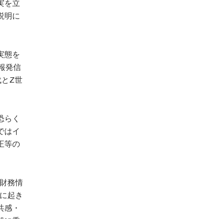
実を立
説明に
実態を
報発信
とZ世
恐らく
ではイ
正等の
財務情
に起き
共感・