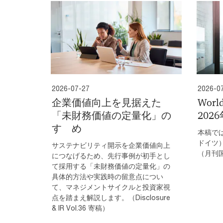
2026-07-27
2026-0
企業価値向上を見据えた
Worl
「未財務価値の定量化」の
202
すゝめ
本稿で
ドイツ
サステナビリティ開示を企業価値向上
（月刊国
につなげるため、先行事例が初手とし
て採用する「未財務価値の定量化」の
具体的方法や実践時の留意点につい
て、マネジメントサイクルと投資家視
点を踏まえ解説します。（Disclosure
& IR Vol.36 寄稿）