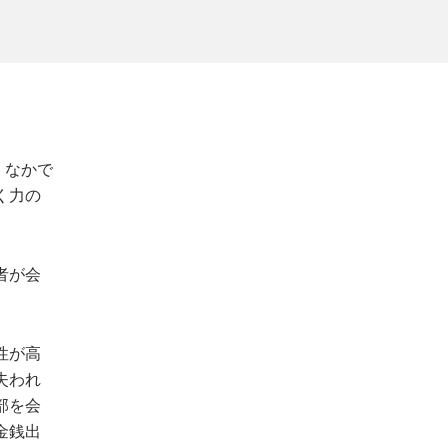
。なかで
く力の
者が会
性が高
失われ
部を会
金銭出