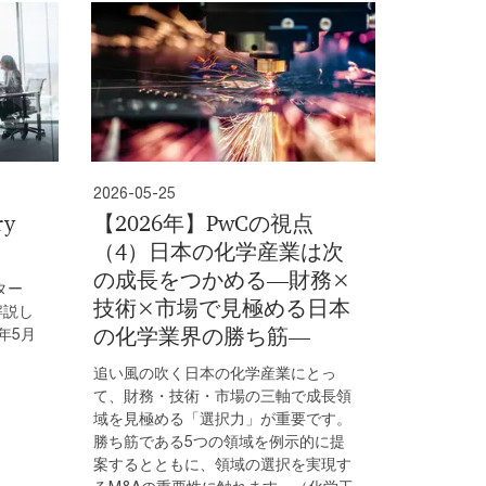
2026-05-25
ry
【2026年】PwCの視点
（4）日本の化学産業は次
の成長をつかめる―財務×
ター
技術×市場で見極める日本
解説し
の化学業界の勝ち筋―
年5月
追い風の吹く日本の化学産業にとっ
て、財務・技術・市場の三軸で成長領
域を見極める「選択力」が重要です。
勝ち筋である5つの領域を例示的に提
案するとともに、領域の選択を実現す