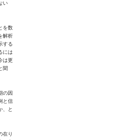
ない
とを数
を解析
示する
るには
今は更
と聞
期の因
例と信
か、と
の在り