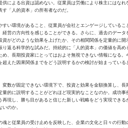
提供による出資は認めない。従業員は労働により株主にはなれ
表す「人的資本」の所有者なのだ。
やすい環境があること、従業員が会社とエンゲージしているこ
、経営の方向性を感じることができる。さらに、過去のデータ
投資がどのような効果を上げたか、その相関関係を定量的に開
振り返る科学的な試みだ。持続的に「人的資本」の価値を高め
ため、長期投資家にとってはおよそ無視できない情報になる。
を超えた因果関係までをどう説明するかの検討が始まっている
、変数が固定できない環境下で、投資と効果を金額換算し、長
定量的に説明することがどれほど現実的なことなのか。成功事
う再現し、勝ち目があると信じた新しい戦略をどう実現できる
ないのか。
の魂と従業員の受け止めを反映した、企業の文化と日々の行動