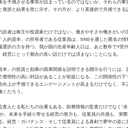
係を予感させる事実が詰まっているのではないか。それらの事
と進捗と結果を世に示す。その方が、より直接的で共感できる
の読者は株主や投資家だけではない。働きやすさや働きがいの
「人的資本」の所有者である従業員は、SNSを通じた匿名の情
場選択の力を持つ。我が国の生産年齢人口は、あと数年でY世代
。経営にとって都合の良い話だけでは済まないことになる。
資本」の投資と効果の因果関係を説明できる開示を行うには、
で透明性の高い対話があることが前提になる。この関係性の下
性向上が予感できるエンゲージメントが高まるだけでなく、不
働くだろう。
監査人たる私たちの出番もある。財務情報の監査だけでなく“未
るか。未来を手繰り寄せる経営の努力も、従業員の共感も、実際
る。経営・ガバナンス・そして従業員による真剣で夢中の姿に