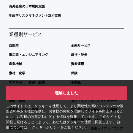
海外企業の日本展開支援
地政学リスクマネジメント対応支援
業種別サービス
自動車
金融サービス
重工業・エンジニアリング
銀行・証券
産業機械
資産運用
素材・化学
保険
エネルギー・資源・鉱業
不動産
建設
プライベート・エクイティ
理解しました
運輸・物流
都市・インフラストラクチャー
このサイトでは、クッキーを使用して、より関連性の高いコンテンツや販
消費財・小売・流通
官公庁・地方自治体・公的機関
促資料をお客様に提供し、お客様の興味を理解してサイトを向上させるた
めに、お客様の閲覧活動に関する情報を収集しています。 このサイトを
テクノロジー
農林水産・食 ・バイオ
閲覧し続けることによって、あなたはクッキーの使用に同意します。 詳
細については、
クッキーポリシー
をご覧ください。
情報通信
ヘルスケア・医薬ライフサイエンス