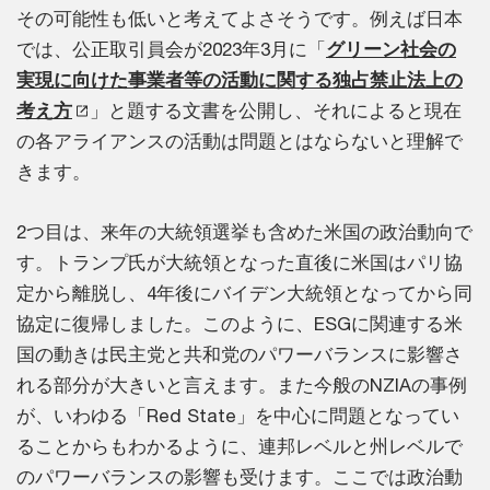
その可能性も低いと考えてよさそうです。例えば日本
では、公正取引員会が2023年3月に「
グリーン社会の
実現に向けた事業者等の活動に関する独占禁止法上の
考え方
」と題する文書を公開し、それによると現在
の各アライアンスの活動は問題とはならないと理解で
きます。
2つ目は、来年の大統領選挙も含めた米国の政治動向で
す。トランプ氏が大統領となった直後に米国はパリ協
定から離脱し、4年後にバイデン大統領となってから同
協定に復帰しました。このように、ESGに関連する米
国の動きは民主党と共和党のパワーバランスに影響さ
れる部分が大きいと言えます。また今般のNZIAの事例
が、いわゆる「Red State」を中心に問題となってい
ることからもわかるように、連邦レベルと州レベルで
のパワーバランスの影響も受けます。ここでは政治動