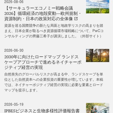
2026-08-06
【サーキュラーエコノミー戦略会議
2026】循環経済の地殻変動―欧州規制・
資源制約・日本の政策対応の全体像
資源を巡る国際競争の新たな局面と地政学リスクの高まりを踏
まえ、日本企業が取るべき資源循環市場戦略について、PwCコ
ンサルティングの齊藤三希子が講演しました。（外部サイト）
2026-06-30
2030年に向けたロードマップ ランドス
ケープアプローチで進めるネイチャーポ
ジティブ経営の実現
自然喪失のグローバルリスクが高まる中、ランドスケープを単
位とした自然資本への企業投資の重要性が増しています。本稿
では、ネイチャーポジティブ経営の実現に必要な要素とロード
マップを提示します。
2026-05-19
IPBESビジネスと生物多様性評価報告書