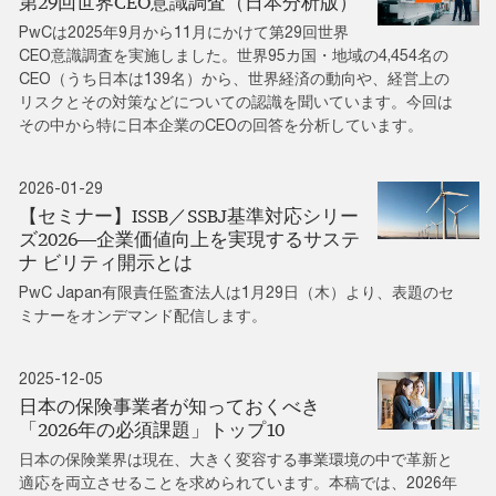
第29回世界CEO意識調査（日本分析版）
PwCは2025年9月から11月にかけて第29回世界
CEO意識調査を実施しました。世界95カ国・地域の4,454名の
CEO（うち日本は139名）から、世界経済の動向や、経営上の
リスクとその対策などについての認識を聞いています。今回は
その中から特に日本企業のCEOの回答を分析しています。
2026-01-29
【セミナー】ISSB／SSBJ基準対応シリー
ズ2026―企業価値向上を実現するサステ
ナ ビリティ開示とは
PwC Japan有限責任監査法人は1月29日（木）より、表題のセ
ミナーをオンデマンド配信します。
2025-12-05
日本の保険事業者が知っておくべき
「2026年の必須課題」トップ10
日本の保険業界は現在、大きく変容する事業環境の中で革新と
適応を両立させることを求められています。本稿では、2026年