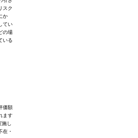
の引き
リスク
にか
してい
どの場
ている
評価額
れます
実施し
不在・