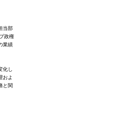
担当部
プ政権
の業績
変化し
理およ
務と関