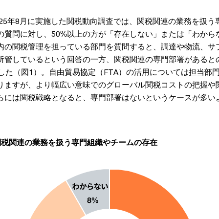
025年8月に実施した関税動向調査では、関税関連の業務を扱う
の質問に対し、50%以上の方が「存在しない」または「わから
内の関税管理を担っている部門を質問すると、調達や物流、サ
所管しているという回答の一方、関税関連の専門部署があると
した（図1）。自由貿易協定（FTA）の活用については担当部
りますが、より幅広い意味でのグローバル関税コストの把握や
らには関税戦略となると、専門部署はないというケースが多い
関税関連の業務を扱う専門組織やチームの存在