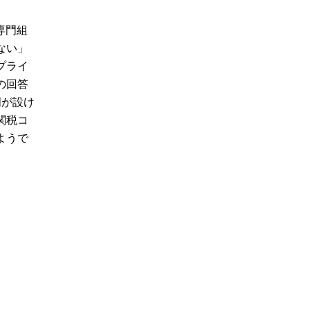
専門組
ない」
プライ
の回答
門が設け
関税コ
ようで