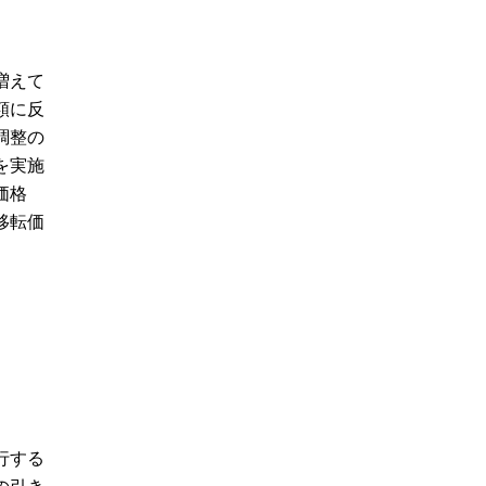
増えて
額に反
調整の
を実施
価格
移転価
行する