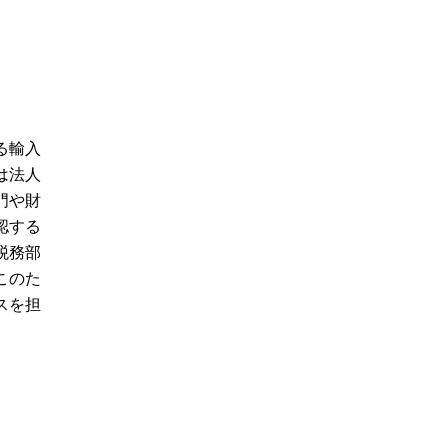
る輸入
は法人
門や財
認する
税務部
このた
スを担