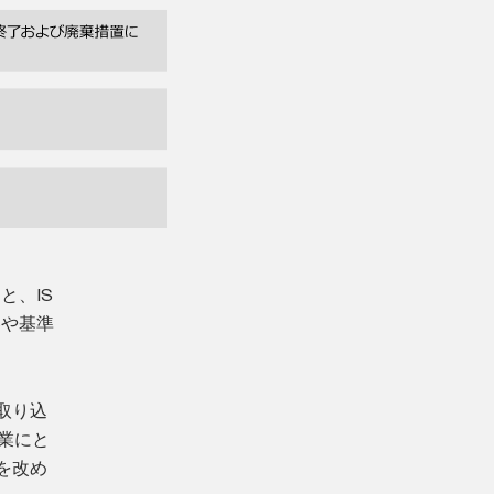
と、IS
容や基準
を取り込
企業にと
を改め