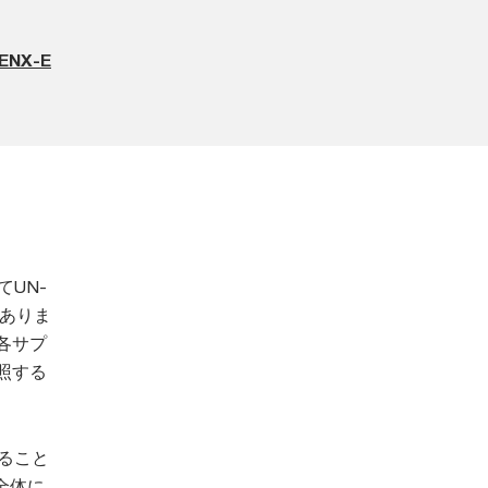
-ENX-E
UN-
がありま
各サプ
照する
ること
全体に