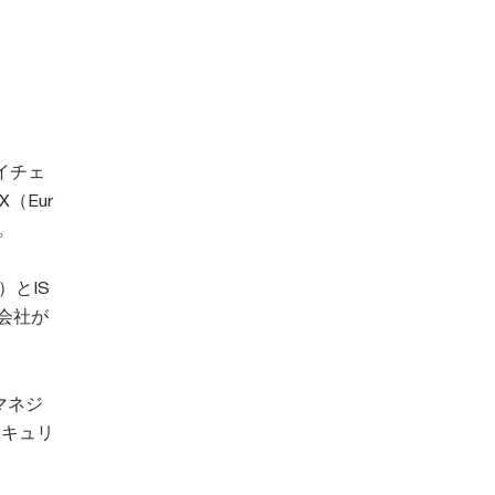
イチェ
（Eur
た。
k）とIS
の会社が
マネジ
セキュリ