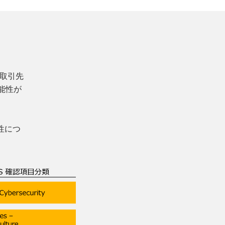
ら取引先
能性が
連性につ