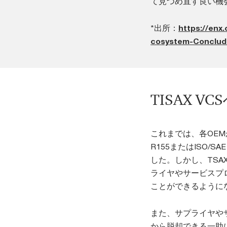
て見つめ直す良い機
*出所：
https://enx
cosystem-Conclud
TISAX V
これまでは、各OE
R155またはISO/
した。しかし、TSA
ライヤやサービスプロ
ことができるように
また、サプライヤや
から脱却できる一助