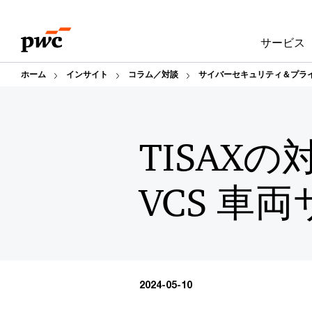
Skip
Skip
to
to
サービス
content
footer
ホーム
インサイト
コラム／対談
サイバーセキュリティ＆プラ
TISAX
VCS 車
2024-05-10