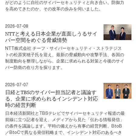
がどのように自社のサイバーセキュリティと向き合い、防御力
を高めてきたのか、その改革の歩みを伺いました。
2026-07-08
NTTと考える日本企業が直面しうるサイ
バー空間をめぐる脅威情勢
NTT株式会社 チーフ・サイバーセキュリティ・ストラテジス
トの松原実穂子氏を迎え、最新の脅威動向や攻撃手法、各国の
制度動向を整理しながら、企業に求められる対策と今後のサイ
バー防衛の在り方を探ります。
2026-07-07
日経とTBSのサイバー担当記者と議論す
る、企業に求められるインシデント対応
時の経営判断
日本経済新聞社とTBSテレビでサイバーセキュリティ報道の最
前線に立つ記者を迎え、メディアから見た「伝わる情報発信」
の条件を議論します。平時の備えから有事の経営判断、BtoB
／BtoCで異なる発信戦略まで、インシデント対応のあるべき