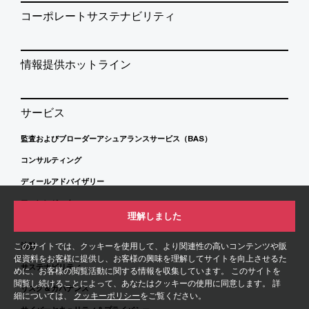
コーポレートサステナビリティ
情報提供ホットライン
サービス
監査およびブローダーアシュアランスサービス（BAS）
コンサルティング
ディールアドバイザリー
フォレンジック
理解しました
税務
このサイトでは、クッキーを使用して、より関連性の高いコンテンツや販
法務
促資料をお客様に提供し、お客様の興味を理解してサイトを向上させるた
サステナビリティ
めに、お客様の閲覧活動に関する情報を収集しています。 このサイトを
閲覧し続けることによって、あなたはクッキーの使用に同意します。 詳
リスク＆ガバナンス
細については、
クッキーポリシー
をご覧ください。