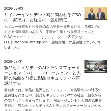
2026-08-03
サイバーインシデント時に問われるCISO
の「実行力」と経営の「説明責任」
元ソニー株式会社社長兼CEOの平井一夫氏を迎え、危機対応に
おける情報開示のあり方、平時から築くべき経営トップと
CISOのアライメント、そしてリーダーに不可欠な
EQ（Emotional Intelligence：感情知性）の重要性について伺
いました。
2026-07-31
製品セキュリティのAIトランスフォーメ
ーション（AX）――AIエージェントと人
間の協働を前提に製品セキュリティを再
設計する
製造業では、製品に起因したインシデントや脆弱性への対応の
重要性が高まる中、製品セキュリティに対する社会・顧客から
の要請も年々強まっています。 AIエージェントと人間の協働を
前提に、製品セキュリティのAIトランスフォーメーションのあ
り方について考察します。