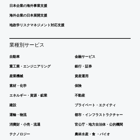
日本企業の海外事業支援
海外企業の日本展開支援
地政学リスクマネジメント対応支援
業種別サービス
自動車
金融サービス
重工業・エンジニアリング
銀行・証券
産業機械
資産運用
素材・化学
保険
エネルギー・資源・鉱業
不動産
建設
プライベート・エクイティ
運輸・物流
都市・インフラストラクチャー
消費財・小売・流通
官公庁・地方自治体・公的機関
テクノロジー
農林水産・食 ・バイオ