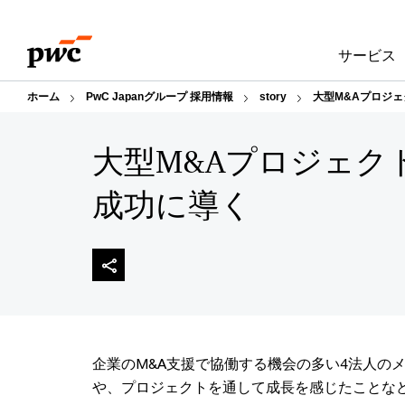
Skip
Skip
to
to
サービス
content
footer
ホーム
PwC Japanグループ 採用情報
story
大型M&Aプロジ
大型M&Aプロジェク
成功に導く
企業のM&A支援で協働する機会の多い4法人の
や、プロジェクトを通して成長を感じたことな