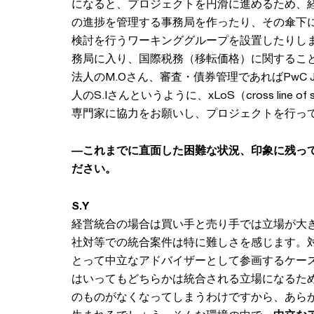
になると、プロジェクトを円滑に進めるため、
の進捗を管理する事務局を作ったり、その傘下
検討を行うワーキンググループを設置したりしま
務局に入り、国際税務（移転価格）に関すること
法人のM.Oさん、審査・債券管理であればPwC J
人のS.Iさんというように、xLoS（cross line of
専門家に協力をお願いし、プロジェクトを行っ
―これまでに直面した困難な状況、印象に残っ
ださい。
S.Y
経営統合の場合は買い手と売り手では立場が大
社対等での統合案件は特に難しさを感じます。
とって中立なアドバイザーとして参画するケー
はいってもどちらかは統合される立場になるた
のものがなくなってしまうわけですから、あら