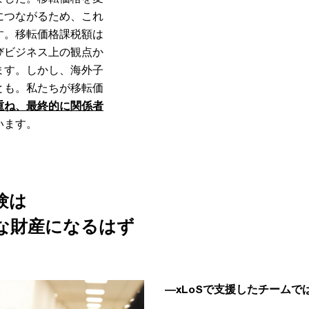
につながるため、これ
す。移転価格課税額は
びビジネス上の観点か
ます。しかし、海外子
とも。私たちが移転価
重ね、最終的に関係者
います。
験は
な財産になるはず
―xLoSで支援したチーム