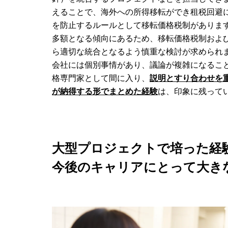
えることで、海外への所得移転ができ租税回避
を防止するルールとして移転価格税制がありま
多額となる傾向にあるため、移転価格税制およ
ら適切な統合となるよう慎重な検討が求められ
会社には個別事情があり、議論が複雑になるこ
格専門家として間に入り、
説明とすり合わせを
が納得する形でまとめた経験
は、印象に残って
大型プロジェクトで培った経
今後のキャリアにとって大き