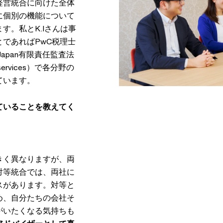
経営統合に向けた全体
に個別の機能について
す。私とK.Iさんは事
であればPwC税理士
apan有限責任監査法
 services）で各分野の
ています。
ていることを教えてく
きく異なりますが、両
対等統合では、両社に
スがあります。対等と
め、自分たちの会社そ
がいたくなる気持ちも