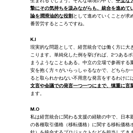
生まれるでしょう。そんな環境の中で、
中立な
摯にその気持ちを汲みながらも、統合を進めて
論を潤滑油的な役割
として進めていくことが求
番苦労するところですね。
K.I
現実的な問題として、経営統合では働く方に大
こります。単純化した例を挙げれば、2つあるポ
まうようなこともある。中立の立場で参画する
安を抱く方々がいらっしゃるなかで、どちらか
ると取られかねない不用意な発言をするわけに
文言や会議での発言一つ一つにまで、慎重に言
ます。
M.O
私は経営統合に関わる支援の経験の中で、日本
の各種取引価格（移転価格）に関する移転価格
針）を統合するプロジェクトなどを担当してき