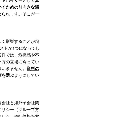
アドバイザーとして真
いくための前向きな議
められます。そこが一
きく影響することが起
ストが1つになってし
案件では、危機感や不
一方の立場に寄ってい
はいきません。
資料の
葉を選ぶ
ようにしてい
親会社と海外子会社間
ポリシー（グループ方
ました。移転価格を変