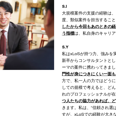
S.I
大規模案件の支援の経験は、
度、類似案件を担当すること
したから今回もあのときの経
う指標
は、私自身のキャリア
S.Y
私はxLoSが持つ力、強み
新卒からコンサルタントとし
ーマの案件に携わってきまし
門性が身につきにくい一面も
方で、私一人の力ではどうにも
しての規模で考えると、どん
れのプロフェッショナルが在
つ人たちの協力があれば、ど
きます。私は、“信頼され選
すが、xLoSでの経験が大