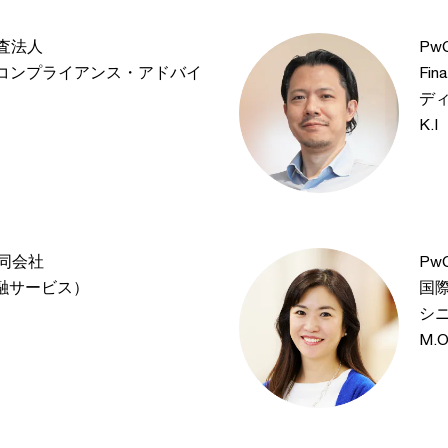
監査法人
P
コンプライアンス・アドバイ
Fi
デ
K.I
同会社
Pw
es（金融サービス）
国
シ
M.