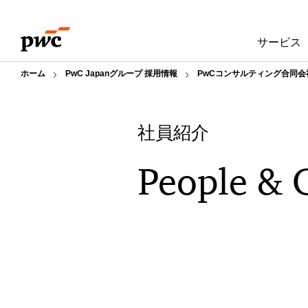
Skip
Skip
to
to
サービス
content
footer
ホーム
PwC Japanグループ 採用情報
PwCコンサルティング合同会
社員紹介
People & 