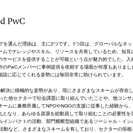
ed PwC
ングを選んだ理由は、主に2つです。1つ目は、グローバルなネ
ームでナレッジやスキル、リソースを共有しているため、知見
のサービスを提供することが可能という点が魅力的でした。入
外のPwCメンバーに事例提供を依頼する場面が何度もありまし
相談に応じてくれる姿勢には毎回非常に助けられています。
の解決に積極的な姿勢があり、現にさまざまなスキームが存在
いった他セクターで社会課題に取り組んでいたことや、他コンサ
うチームに兼務所属してNPOやNGOの支援に従事した経験から
丸となり、あらゆる資源を総動員して取り組むことの必要性を
ャルインパクトの活動、部門横断型組織であるソーシャル・イン
提言活動など、さまざまなスキームを有しており、セクターの垣