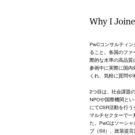
Why I Join
PwCコンサルティ
ること。各国のファ
際的な水準の高品質
参画中に実際に国内
くれ、気軽に質問や
2つ目は、社会課題
NPOや国際機関と
にてCSR活動を行
マルチセクターで一
た。PwCはソーシ
ブ（SII）、政策