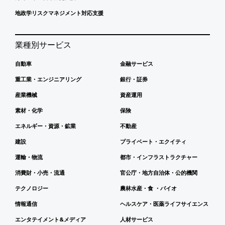
地政学リスクマネジメント対応支援
業種別サービス
自動車
金融サービス
重工業・エンジニアリング
銀行・証券
産業機械
資産運用
素材・化学
保険
エネルギー・資源・鉱業
不動産
建設
プライベート・エクイティ
運輸・物流
都市・インフラストラクチャー
消費財・小売・流通
官公庁・地方自治体・公的機関
テクノロジー
農林水産・食 ・バイオ
情報通信
ヘルスケア・医薬ライフサイエンス
エンタテイメント&メディア
人材サービス