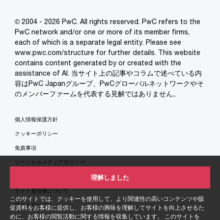
© 2004 - 2026 PwC. All rights reserved. PwC refers to the
PwC network and/or one or more of its member firms,
each of which is a separate legal entity. Please see
www.pwc.com/structure for further details. This website
contains content generated by or created with the
assistance of AI. 当サイト上の記事やコラムで述べている内
容はPwC Japanグループ、PwCグローバルネットワークやそ
のメンバーファームを代表する見解ではありません。
個人情報保護方針
クッキーポリシー
免責事項
ソーシャルメディアポリシー
特定商取引法に基づく表示
理解しました
サイト運営者について
このサイトでは、クッキーを使用して、より関連性の高いコンテンツや販
サイトマップ
促資料をお客様に提供し、お客様の興味を理解してサイトを向上させるた
めに、お客様の閲覧活動に関する情報を収集しています。 このサイトを