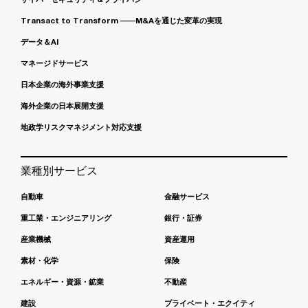
Transact to Transform ――M&Aを通じた変革の実現
データ＆AI
マネージドサービス
日本企業の海外事業支援
海外企業の日本展開支援
地政学リスクマネジメント対応支援
業種別サービス
自動車
金融サービス
重工業・エンジニアリング
銀行・証券
産業機械
資産運用
素材・化学
保険
エネルギー・資源・鉱業
不動産
建設
プライベート・エクイティ