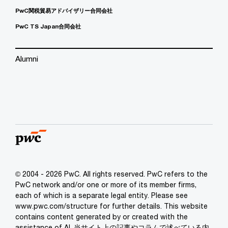
PwC関税貿易アドバイザリー合同会社
PwC TS Japan合同会社
Alumni
© 2004 - 2026 PwC. All rights reserved. PwC refers to the
PwC network and/or one or more of its member firms,
each of which is a separate legal entity. Please see
www.pwc.com/structure for further details. This website
contains content generated by or created with the
assistance of AI. 当サイト上の記事やコラムで述べている内