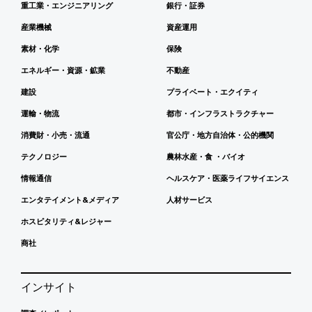
重工業・エンジニアリング
銀行・証券
産業機械
資産運用
素材・化学
保険
エネルギー・資源・鉱業
不動産
建設
プライベート・エクイティ
運輸・物流
都市・インフラストラクチャー
消費財・小売・流通
官公庁・地方自治体・公的機関
テクノロジー
農林水産・食 ・バイオ
情報通信
ヘルスケア・医薬ライフサイエンス
エンタテイメント&メディア
人材サービス
ホスピタリティ&レジャー
商社
インサイト