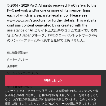
© 2004 - 2026 PwC. All rights reserved. PwC refers to the
PwC network and/or one or more of its member firms,
each of which is a separate legal entity. Please see
www.pwc.com/structure for further details. This website
contains content generated by or created with the
assistance of AI. 当サイト上の記事やコラムで述べている内
容はPwC Japanグループ、PwCグローバルネットワークやそ
のメンバーファームを代表する見解ではありません。
個人情報保護方針
クッキーポリシー
免責事項
ソーシャルメディアポリシー
特定商取引法に基づく表示
理解しました
サイト運営者について
このサイトでは、クッキーを使用して、より関連性の高いコンテンツや販
サイトマップ
促資料をお客様に提供し、お客様の興味を理解してサイトを向上させるた
めに、お客様の閲覧活動に関する情報を収集しています。 このサイトを
閲覧し続けることによって、あなたはクッキーの使用に同意します。 詳