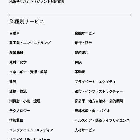
地政学リスクマネジメント対応支援
業種別サービス
自動車
金融サービス
重工業・エンジニアリング
銀行・証券
産業機械
資産運用
素材・化学
保険
エネルギー・資源・鉱業
不動産
建設
プライベート・エクイティ
運輸・物流
都市・インフラストラクチャー
消費財・小売・流通
官公庁・地方自治体・公的機関
テクノロジー
農林水産・食 ・バイオ
情報通信
ヘルスケア・医薬ライフサイエンス
エンタテイメント&メディア
人材サービス
ホスピタリティ&レジャー