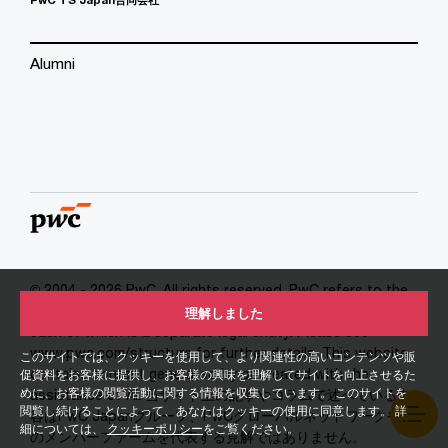
Alumni
© 2004 - 2026 PwC. All rights reserved. PwC refers to the
PwC network and/or one or more of its member firms,
理解しました
each of which is a separate legal entity. Please see
www.pwc.com/structure for further details. This website
このサイトでは、クッキーを使用して、より関連性の高いコンテンツや販
contains content generated by or created with the
促資料をお客様に提供し、お客様の興味を理解してサイトを向上させるた
めに、お客様の閲覧活動に関する情報を収集しています。 このサイトを
assistance of AI. 当サイト上の記事やコラムで述べている内
閲覧し続けることによって、あなたはクッキーの使用に同意します。 詳
容はPwC Japanグループ、PwCグローバルネットワークやそ
細については、
クッキーポリシー
をご覧ください。
のメンバーファームを代表する見解ではありません。