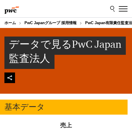
Skip
Skip
to
to
content
footer
ホーム
PwC Japanグループ 採用情報
PwC Japan有限責任監査
データで見るPwC Japan
監査法人
基本データ
売上