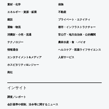
素材・化学
保険
エネルギー・資源・鉱業
不動産
建設
プライベート・エクイティ
運輸・物流
都市・インフラストラクチャー
消費財・小売・流通
官公庁・地方自治体・公的機関
テクノロジー
農林水産・食 ・バイオ
情報通信
ヘルスケア・医薬ライフサイエンス
エンタテイメント&メディア
人材サービス
ホスピタリティ&レジャー
商社
インサイト
調査／レポート
会計基準や税制、法令等に関するニュース