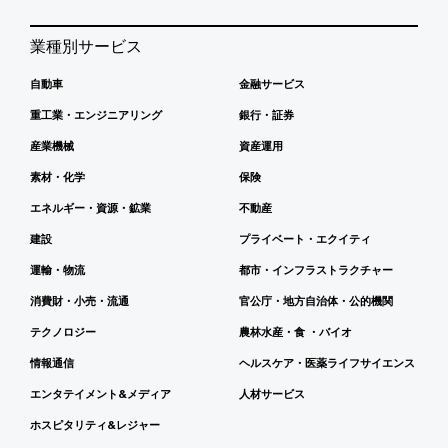
業種別サービス
自動車
金融サービス
重工業・エンジニアリング
銀行・証券
産業機械
資産運用
素材・化学
保険
エネルギー・資源・鉱業
不動産
建設
プライベート・エクイティ
運輸・物流
都市・インフラストラクチャー
消費財・小売・流通
官公庁・地方自治体・公的機関
テクノロジー
農林水産・食 ・バイオ
情報通信
ヘルスケア・医薬ライフサイエンス
エンタテイメント&メディア
人材サービス
ホスピタリティ&レジャー