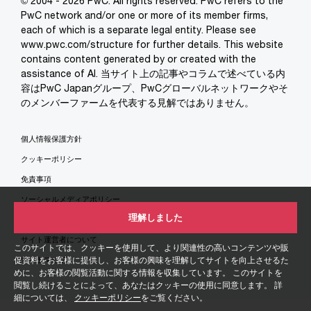
© 2004 - 2026 PwC. All rights reserved. PwC refers to the
PwC network and/or one or more of its member firms,
each of which is a separate legal entity. Please see
www.pwc.com/structure for further details. This website
contains content generated by or created with the
assistance of AI. 当サイト上の記事やコラムで述べている内
容はPwC Japanグループ、PwCグローバルネットワークやそ
のメンバーファームを代表する見解ではありません。
個人情報保護方針
クッキーポリシー
免責事項
ソーシャルメディアポリシー
理解しました
特定商取引法に基づく表示
サイト運営者について
このサイトでは、クッキーを使用して、より関連性の高いコンテンツや販
サイトマップ
促資料をお客様に提供し、お客様の興味を理解してサイトを向上させるた
めに、お客様の閲覧活動に関する情報を収集しています。 このサイトを
閲覧し続けることによって、あなたはクッキーの使用に同意します。 詳
細については、
クッキーポリシー
をご覧ください。