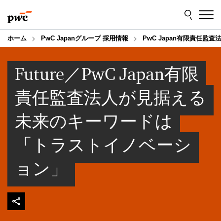
Skip
Skip
to
to
content
footer
ホーム
PwC Japanグループ 採用情報
PwC Japan有限責任監査
Future／PwC Japan有限
責任監査法人が見据える
未来のキーワードは
「トラストイノベーシ
ョン」