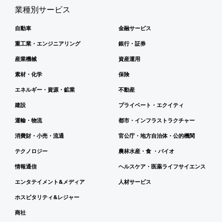
業種別サービス
自動車
金融サービス
重工業・エンジニアリング
銀行・証券
産業機械
資産運用
素材・化学
保険
エネルギー・資源・鉱業
不動産
建設
プライベート・エクイティ
運輸・物流
都市・インフラストラクチャー
消費財・小売・流通
官公庁・地方自治体・公的機関
テクノロジー
農林水産・食 ・バイオ
情報通信
ヘルスケア・医薬ライフサイエンス
エンタテイメント&メディア
人材サービス
ホスピタリティ&レジャー
商社