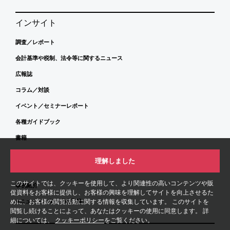
インサイト
調査／レポート
会計基準や税制、法令等に関するニュース
広報誌
コラム／対談
イベント／セミナーレポート
各種ガイドブック
書籍
寄稿記事
理解しました
動画
このサイトでは、クッキーを使用して、より関連性の高いコンテンツや販
事例紹介
促資料をお客様に提供し、お客様の興味を理解してサイトを向上させるた
eニュースレター配信登録
めに、お客様の閲覧活動に関する情報を収集しています。 このサイトを
閲覧し続けることによって、あなたはクッキーの使用に同意します。 詳
細については、
クッキーポリシー
をご覧ください。