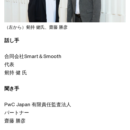
（左から）剱持 健氏、齋藤 勝彦
話し手
合同会社Smart＆Smooth
代表
剱持 健 氏
聞き手
PwC Japan 有限責任監査法人
パートナー
齋藤 勝彦