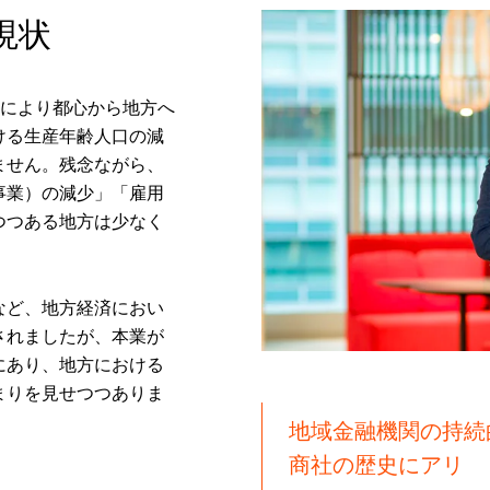
現状
影響により都心から地方へ
ける生産年齢人口の減
ません。残念ながら、
事業）の減少」「雇用
つつある地方は少なく
など、地方経済におい
されましたが、本業が
にあり、地方における
まりを見せつつありま
地域金融機関の持続
商社の歴史にアリ