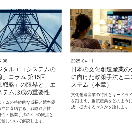
5-08
2025-04-11
ジタルエコシステムの
日本の文化創造産業の
線」コラム 第15回
に向けた政策手法とエ
独戦略」の限界と、エ
ステム（本章）
ステム形成の重要性
文化創造産業の特性とキードラ
を踏まえ、当該産業をどのよう
ステムの持続的な成長と競争優
成・拡大するべきかを論じます
確立に直結する、戦略適合性・
能性・協業手法の3つの観点と
価軸について解説します。