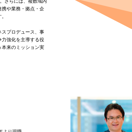
う。さらには、複数域内
連携や業務・拠点・企
す。
ネスプロデュース、事
争力強化を主導する役
う本来のミッション実
。
年より現職。