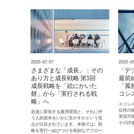
2025-07-07
2025-0
さまざまな「成長」：その
「デ
あり方と成長戦略 第5回
最前
成長戦略を「絵にかいた
「孤
餅」から「実行される戦
コシ
略」へ
エコシ
位性の
急速に変化する雇用環境と、それに伴
実現可
う人的資本をいかに生かすかという視
その評
点が注目されています。本稿では、戦
略を実行へ結びつける有効なアプロー