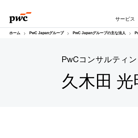
Skip
Skip
to
to
サービス
content
footer
ホーム
PwC Japanグループ
PwC Japanグループの主な法人
PwCコンサルティン
久木田 光明（