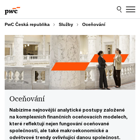
Skip
Skip
to
to
content
footer
PwC Česká republika
Služby
Oceňování
Oceňování
Nabízíme nejnovější analytické postupy založené
na komplexních finančních oceňovacích modelech,
které reflektují nejen fungování oceňované
společnosti, ale také makroekonomické a
odvětvové trendy ovlivňující danou společnost.