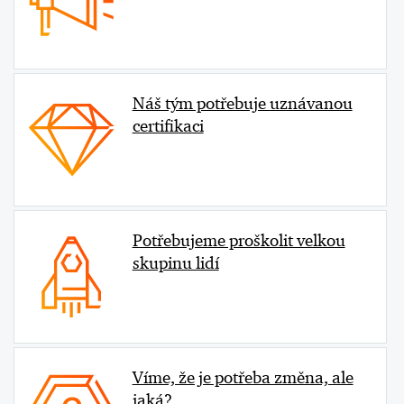
Náš tým potřebuje uznávanou
certifikaci
Potřebujeme proškolit velkou
skupinu lidí
Víme, že je potřeba změna, ale
jaká?