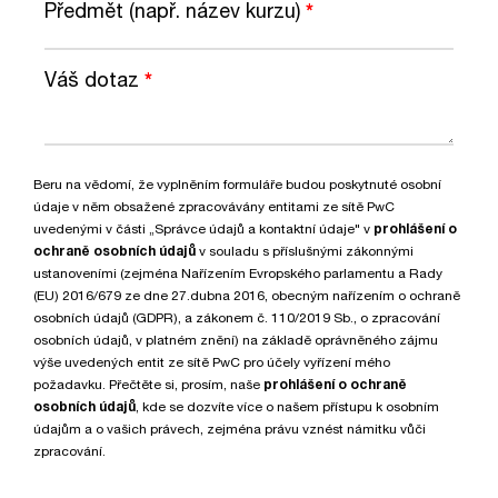
Předmět (např. název kurzu)
*
Váš dotaz
*
Beru na vědomí, že vyplněním formuláře budou poskytnuté osobní
údaje v něm obsažené zpracovávány entitami ze sítě PwC
uvedenými v části „Správce údajů a kontaktní údaje" v
prohlášení o
ochraně osobních údajů
v souladu s příslušnými zákonnými
ustanoveními (zejména Nařízením Evropského parlamentu a Rady
(EU) 2016/679 ze dne 27.dubna 2016, obecným nařízením o ochraně
osobních údajů (GDPR), a zákonem č. 110/2019 Sb., o zpracování
osobních údajů, v platném znění) na základě oprávněného zájmu
výše uvedených entit ze sítě PwC pro účely vyřízení mého
požadavku. Přečtěte si, prosím, naše
prohlášení o ochraně
osobních údajů
, kde se dozvíte více o našem přístupu k osobním
údajům a o vašich právech, zejména právu vznést námitku vůči
zpracování.