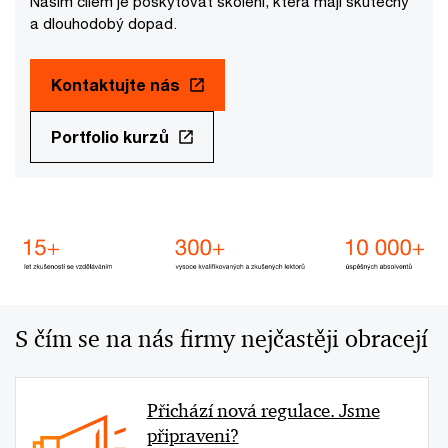
Naším cílem je poskytovat školení, která mají skutečný
a dlouhodobý dopad.
Kontaktujte nás
Portfolio kurzů
S čím se na nás firmy nejčastěji obracejí
Přichází nová regulace. Jsme
připraveni?