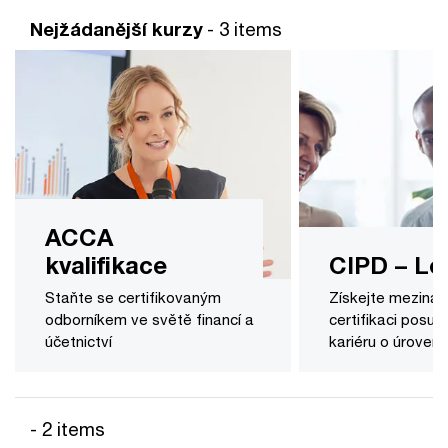
Nejžádanější kurzy
- 3 items
ACCA
kvalifikace
CIPD – Lev
Staňte se certifikovaným
Získejte mezinár
odborníkem ve světě financí a
certifikaci posu
účetnictví
kariéru o úroveň 
- 2 items