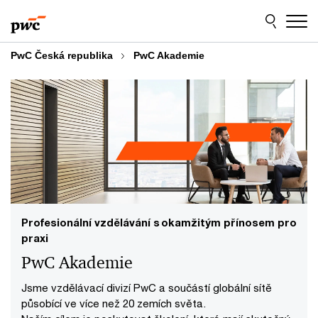
Skip
Skip
to
to
content
footer
PwC Česká republika
PwC Akademie
Profesionální vzdělávání s okamžitým přínosem pro
praxi
PwC Akademie
Jsme vzdělávací divizí PwC a součástí globální sítě
působící ve více než 20 zemích světa.