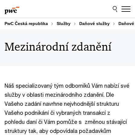
Skip
Skip
to
to
content
footer
PwC Česká republika
Služby
Daňové služby
Daňové 
Mezinárodní zdanění
Náš specializovaný tým odborníků Vám nabízí své
služby v oblasti mezinárodního zdanění. Dle
Vašeho zadání navrhne nejvhodnější strukturu
Vašeho podnikání či vybraných transakcí z
pohledu daní či Vám pomůže s změnou stávající
struktury tak, aby odpovídala požadavkům