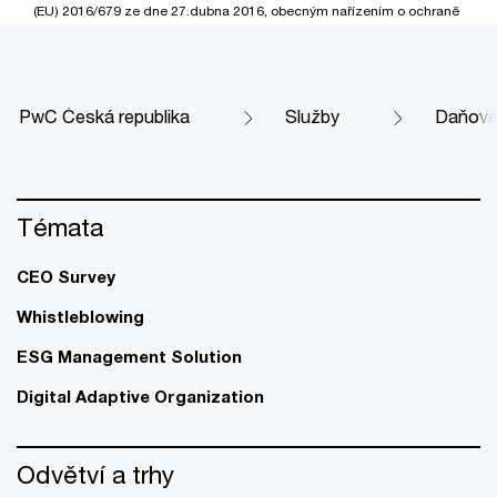
(EU) 2016/679 ze dne 27.dubna 2016, obecným nařízením o ochraně
osobních údajů (GDPR), a zákonem č. 110/2019 Sb., o zpracování
osobních údajů, v platném znění) na základě oprávněného zájmu
výše uvedených entit ze sítě PwC pro účely vyřízení mého
požadavku.
PwC Česká republika
Služby
Daňové
Přečtěte si, prosím, naše
prohlášení o ochraně osobních údajů
,
kde se dozvíte více o našem přístupu k osobním údajům a o vašich
právech, zejména právu vznést námitku vůči zpracování.
Témata
CEO Survey
Whistleblowing
ESG Management Solution
Digital Adaptive Organization
Odvětví a trhy