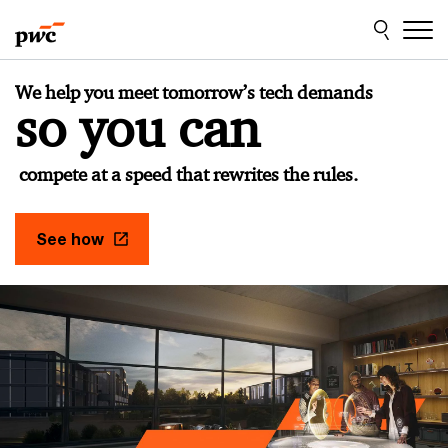
Skip
Skip
to
to
content
footer
PwC
We help you meet tomorrow’s tech demands
Česká
so you can
republika
compete at a speed that rewrites the rules.
See how