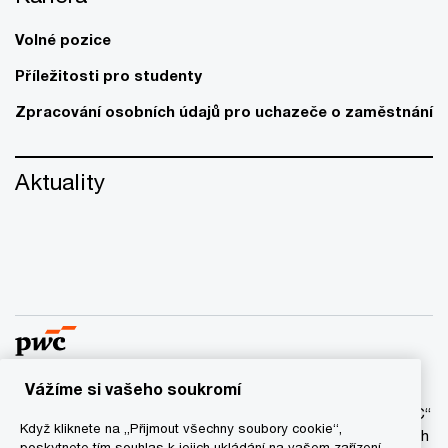
Volné pozice
Příležitosti pro studenty
Zpracování osobních údajů pro uchazeče o zaměstnání
Aktuality
Vážíme si vašeho soukromí
© 2017 - 2026 PwC. Všechna práva vyhrazena. Název “PwC“
Když kliknete na „Přijmout všechny soubory cookie“,
označuje síť firem PwC a/anebo jednu anebo více členských
poskytnete tím souhlas k jejich ukládání na vašem zařízení,