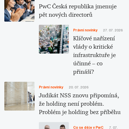
PwC Česká republika jmenuje
pět nových directorů
Právní novinky
27. 07. 2026
Klíčové nařízení
vlády o kritické
infrastruktuře je
účinné – co
přináší?
Právní novinky
20. 07. 2026
Judikát NSS znovu připomíná,
že holding není problém.
Problém je holding bez příběhu
Co se děje v PwC
7. 07.