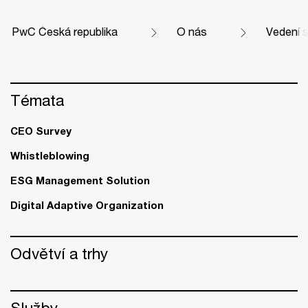
PwC Česká republika
O nás
Vedení 
Témata
CEO Survey
Whistleblowing
ESG Management Solution
Digital Adaptive Organization
Odvětví a trhy
Služby