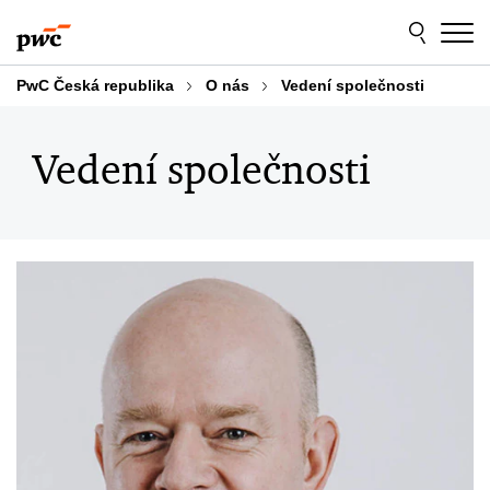
Skip
Skip
to
to
content
footer
PwC Česká republika
O nás
Vedení společnosti
Vedení společnosti