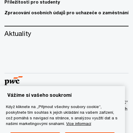
Příležitosti pro studenty
Zpracování osobních údajů pro uchazeče o zaměstnání
Aktuality
Vážíme si vašeho soukromí
© 2017 - 2026 PwC. Všechna práva vyhrazena. Název “PwC“
Když kliknete na „Přijmout všechny soubory cookie“,
označuje síť firem PwC a/anebo jednu anebo více členských
poskytnete tím souhlas k jejich ukládání na vašem zařízení,
firem, které jsou samostatným právním subjektem. Bližší
což pomáhá s navigací na stránce, s analýzou využití dat a s
informace najdete na stránce
www.pwc.com/structure
.
našimi marketingovými snahami.
Více informací