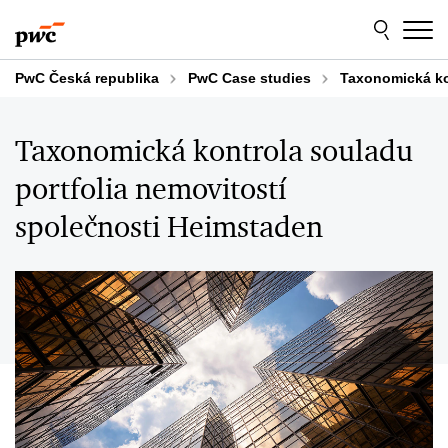
Skip
Skip
to
to
content
footer
PwC Česká republika
PwC Case studies
Taxonomická ko
Taxonomická kontrola souladu
portfolia nemovitostí
společnosti Heimstaden