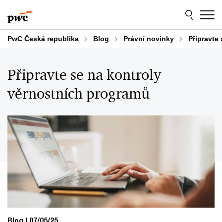
Skip
Skip
to
to
content
footer
PwC Česká republika
Blog
Právní novinky
Připravte
Připravte se na kontroly
věrnostních programů
Blog
07/05/25