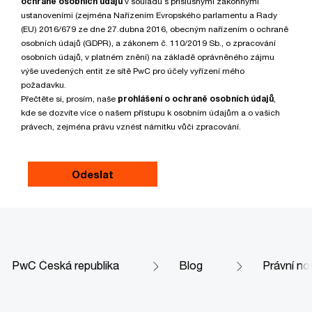
ochraně osobních údajů
v souladu s příslušnými zákonnými
ustanoveními (zejména Nařízením Evropského parlamentu a Rady
(EU) 2016/679 ze dne 27.dubna 2016, obecným nařízením o ochraně
osobních údajů (GDPR), a zákonem č. 110/2019 Sb., o zpracování
osobních údajů, v platném znění) na základě oprávněného zájmu
výše uvedených entit ze sítě PwC pro účely vyřízení mého
požadavku.
Přečtěte si, prosím, naše
prohlášení o ochraně osobních údajů
,
kde se dozvíte více o našem přístupu k osobním údajům a o vašich
právech, zejména právu vznést námitku vůči zpracování.
PwC Česká republika
Blog
Právní no