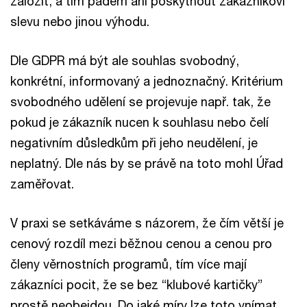
založit, a tím pádem ani poskytnout zákazníkovi
slevu nebo jinou výhodu.
Dle GDPR má být ale souhlas svobodný,
konkrétní, informovaný a jednoznačný. Kritérium
svobodného udělení se projevuje např. tak, že
pokud je zákazník nucen k souhlasu nebo čelí
negativním důsledkům při jeho neudělení, je
neplatný. Dle nás by se právě na toto mohl Úřad
zaměřovat.
V praxi se setkáváme s názorem, že čím větší je
cenový rozdíl mezi běžnou cenou a cenou pro
členy věrnostních programů, tím více mají
zákazníci pocit, že se bez “klubové kartičky”
prostě neobejdou. Do jaké míry lze toto vnímat