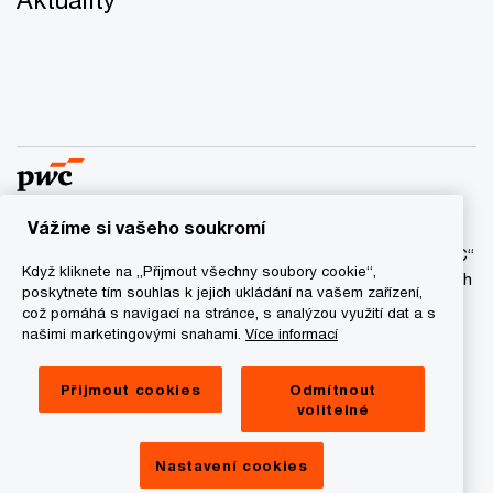
Vážíme si vašeho soukromí
© 2017 - 2026 PwC. Všechna práva vyhrazena. Název “PwC“
Když kliknete na „Přijmout všechny soubory cookie“,
označuje síť firem PwC a/anebo jednu anebo více členských
poskytnete tím souhlas k jejich ukládání na vašem zařízení,
firem, které jsou samostatným právním subjektem. Bližší
což pomáhá s navigací na stránce, s analýzou využití dat a s
informace najdete na stránce
www.pwc.com/structure
.
našimi marketingovými snahami.
Více informací
Ochrana osobních údajů
Přijmout cookies
Odmítnout
volitelné
Cookie informace
Právní ujednání
Nastavení cookies
Provozovatel a správce stránek